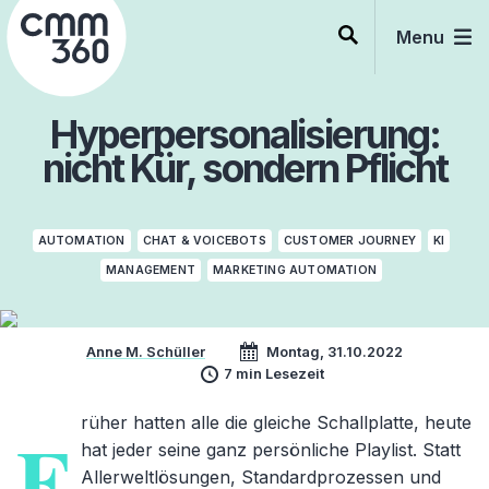
Skip
to
Menu
content
Hyperpersonalisierung:
nicht Kür, sondern Pflicht
AUTOMATION
CHAT & VOICEBOTS
CUSTOMER JOURNEY
KI
MANAGEMENT
MARKETING AUTOMATION
Anne M. Schüller
Montag, 31.10.2022
7 min Lesezeit
rüher hatten alle die gleiche Schallplatte, heute
F
hat jeder seine ganz persönliche Playlist. Statt
Allerweltlösungen, Standardprozessen und