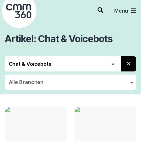
Skip
to
Menu
content
Artikel
Chat & Voicebots
Technologie
Augmentec Reality
Automation
Avatare
Barrierefreiheit
Bilderkennung
Blockchain
CDP
Chat & Voicebots
Cloud