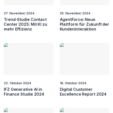
Collaboration
Cybersecurity
27. November 2024
25. November 2024
Trend-Studie Contact
AgentForce: Neue
Drohnen
ERP
Center 2025: Mit KI zu
Plattform für Zukunft der
mehr Effizienz
Kundeninteraktion
IoT
IVR
Metaverse
Personalisierung
Quantum Computing
SaaS
Software Entwicklung
Sprachanalyse
Sprachtechnologie
Stimmbiometrie
22. Oktober 2024
18. Oktober 2024
IFZ Generative AI in
Digital Customer
Finance Studie 2024
Excellence Report 2024
Storage
UCC
UX
Videokommunikation