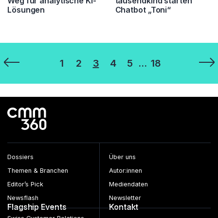
Weg für analytische KI-
tausendkind starten
Lösungen
Chatbot „Toni“
Seitennummerierung
1
2
3
4
5
…
18
der
Beiträge
Dossiers
Über uns
Themen & Branchen
Autor:innen
Editor’s Pick
Mediendaten
Newsflash
Newsletter
Flagship Events
Kontakt