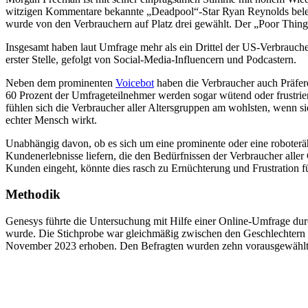
witzigen Kommentare bekannte „Deadpool“-Star Ryan Reynolds belegt
wurde von den Verbrauchern auf Platz drei gewählt. Der „Poor Thin
Insgesamt haben laut Umfrage mehr als ein Drittel der US-Verbrauche
erster Stelle, gefolgt von Social-Media-Influencern und Podcastern.
Neben dem prominenten
Voicebot
haben die Verbraucher auch Präfere
60 Prozent der Umfrageteilnehmer werden sogar wütend oder frustrie
fühlen sich die Verbraucher aller Altersgruppen am wohlsten, wenn si
echter Mensch wirkt.
Unabhängig davon, ob es sich um eine prominente oder eine roboteräh
Kundenerlebnisse liefern, die den Bedürfnissen der Verbraucher alle
Kunden eingeht, könnte dies rasch zu Ernüchterung und Frustration f
Methodik
Genesys führte die Untersuchung mit Hilfe einer Online-Umfrage dur
wurde. Die Stichprobe war gleichmäßig zwischen den Geschlechtern 
November 2023 erhoben. Den Befragten wurden zehn vorausgewählte P