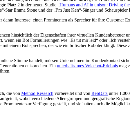
e Platz 2 in der neuen Studie „
Humans and AI in unison: Driving the
gs“-Star Emma Stone und der „I’m Just Ken“-Sänger und Schauspieler 
r daran Interesse, einen Prominenten als Sprecher für ihre Customer E
nzen hinsichtlich der Eigenschaften ihrer virtuellen Kundenbetreuer u
rt, wenn ein Bot Formulierungen wie „Es tut mir leid“ oder „Ich vers
e mit einem Bot sprechen, der wie ein britischer Roboter klingt. Diese 
nliche Stimme handelt, müssen Unternehmen im Kundenkontakt sicherstel
r Generationen entsprechen. Ein
unterhaltsames Voicebot-Erlebnis
mag zw
ühren.
ch, die von
Method Research
vorbereitet und von
RepData
unter 1.000
aufgeteilt, wobei verschiedene Altersgruppen und geografische Regio
rominente zur Verfügung gestellt, und sie hatten auch die Möglichke