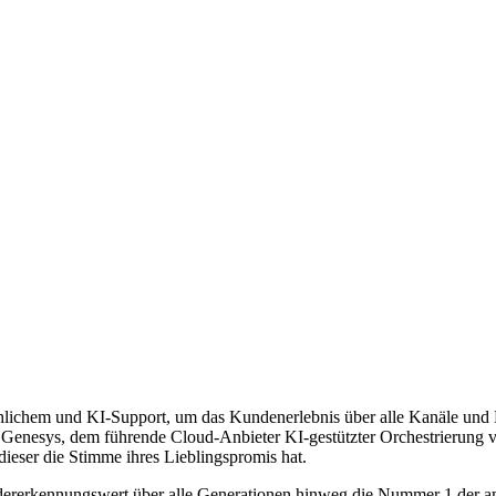
lichem und KI-Support, um das Kundenerlebnis über alle Kanäle und K
nesys, dem führende Cloud-Anbieter KI-gestützter Orchestrierung von
ieser die Stimme ihres Lieblingspromis hat.
ererkennungswert über alle Generationen hinweg die Nummer 1 der am