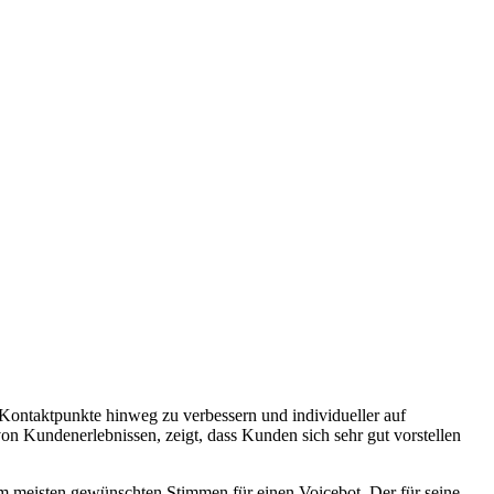
ontaktpunkte hinweg zu verbessern und individueller auf
 Kundenerlebnissen, zeigt, dass Kunden sich sehr gut vorstellen
 meisten gewünschten Stimmen für einen Voicebot. Der für seine