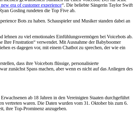
 new era of customer experience
“. Die beliebte Sängerin Taylor Swift
Ryan Gosling rundeten die Top Five ab.
xperience Bots zu haben. Schauspieler und Musiker standen dabei an
nd lehnen zu viel emotionales Einfühlungsvermögen bei Voicebots ab.
tehe Ihre Frustration“ verwendet. Mit Ausnahme der Babyboomer
ziehen es dagegen vor, mit einem Chatbot zu sprechen, der wie ein
len, dass ihre Voicebots flüssige, personalisierte
ar zunächst Spass machen, aber wenn es nicht auf das Anliegen des
 Erwachsenen ab 18 Jahren in den Vereinigten Staaten durchgeführt
nen vertreten waren. Die Daten wurden vom 31. Oktober bis zum 6.
it, ihre Top-Prominenz anzugeben.