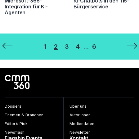
Microsoft-365-
KI-Chatbots in den 115-
Integration für KI-
Bürgerservice
Agenten
Seitennummerierung
1
2
3
4
…
6
der
Beiträge
Dossiers
Über uns
Themen & Branchen
Autor:innen
Editor’s Pick
Mediendaten
Newsflash
Newsletter
Flagship Events
Kontakt