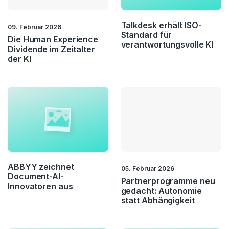
Customer Relatons
Customer Retention
Talkdesk erhält ISO-
09. Februar 2026
Standard für
Die Human Experience
verantwortungsvolle KI
Customer Service
Customer Value
Dividende im Zeitalter
der KI
CX
Fernwartung
Field Service
Kundenbindung
Kundendialog
Loyality
NPS
Self Service
ABBYY zeichnet
Service Automation
Service Excellence
05. Februar 2026
Document-AI-
Partnerprogramme neu
Innovatoren aus
gedacht: Autonomie
Touchpoint
statt Abhängigkeit
Management