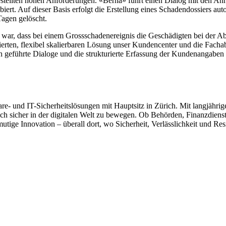
ellten hohen Anforderungen. «Berna» führt einen Dialog mit den Anruf
biert. Auf dieser Basis erfolgt die Erstellung eines Schadendossiers au
agen gelöscht.
l war, dass bei einem Grossschadenereignis die Geschädigten bei der A
sierten, flexibel skalierbaren Lösung unser Kundencenter und die Facha
geführte Dialoge und die strukturierte Erfassung der Kundenangaben au
re- und IT-Sicherheitslösungen mit Hauptsitz in Zürich. Mit langjährige
h sicher in der digitalen Welt zu bewegen. Ob Behörden, Finanzdiens
ge Innovation – überall dort, wo Sicherheit, Verlässlichkeit und Resi