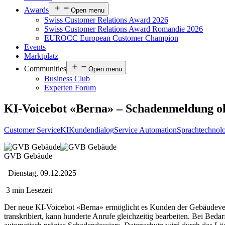
Awards
Open menu
Swiss Customer Relations Award 2026
Swiss Customer Relations Award Romandie 2026
EUROCC European Customer Champion
Events
Marktplatz
Communities
Open menu
Business Club
Experten Forum
KI-Voicebot «Berna» – Schadenmeldung oh
Customer Service
KI
Kundendialog
Service Automation
Sprachtechnol
GVB Gebäude
Dienstag, 09.12.2025
3 min Lesezeit
Der neue KI-Voicebot «Berna» ermöglicht es Kunden der Gebäudevers
transkribiert, kann hunderte Anrufe gleichzeitig bearbeiten. Bei Bed