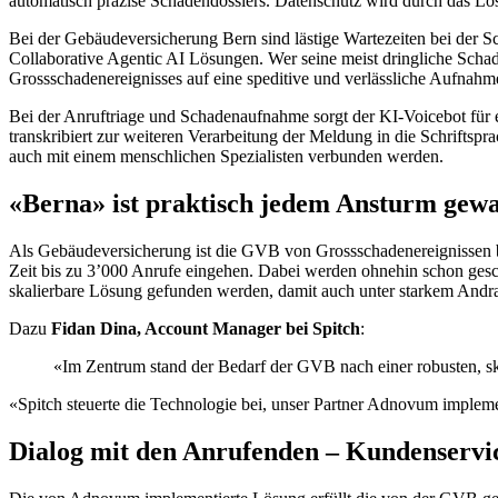
automatisch präzise Schadendossiers. Datenschutz wird durch das Lö
Bei der Gebäudeversicherung Bern sind lästige Wartezeiten bei der S
Collaborative Agentic AI Lösungen. Wer seine meist dringliche Sch
Grossschadenereignisses auf eine speditive und verlässliche Aufnah
Bei der Anruftriage und Schadenaufnahme sorgt der KI-Voicebot für e
transkribiert zur weiteren Verarbeitung der Meldung in die Schrifts
auch mit einem menschlichen Spezialisten verbunden werden.
«Berna» ist praktisch jedem Ansturm gew
Als Gebäudeversicherung ist die GVB von Grossschadenereignissen b
Zeit bis zu 3’000 Anrufe eingehen. Dabei werden ohnehin schon geschäd
skalierbare Lösung gefunden werden, damit auch unter starkem Andr
Dazu
Fidan Dina, Account Manager bei Spitch
:
«Im Zentrum stand der Bedarf der GVB nach einer robusten, 
«Spitch steuerte die Technologie bei, unser Partner Adnovum impleme
Dialog mit den Anrufenden – Kundenservice