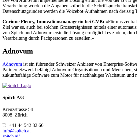
Die von Adnovum implementierte Lösung erfüllt die von der GVB gest
Verarbeitung werden die Angaben sofort in die Schriftsprache transkri
Datenschutzgründen werden die Voicebot-Aufnahmen nach dreissig T
Corinne Fleury, Innovationsmanagerin bei GVB:
«Für uns zentra
Ziel war es, auch bei solchen Grossereignissen mittels einer automati
von Spitch und Adnovum erstellte Lösung ermöglicht es zudem, durch 
Verarbeitung durch Fachpersonen zu erstellen.»
Adnovum
Adnovum
ist ein führender Schweizer Anbieter von Enterprise-Softwa
Partnernetzwerk befähigt Adnovum Organisationen und Menschen, sic
zukunftsfähige Software zum Motor für nachhaltiges Wachstum und muti
Spitch AG
Kreuzstrasse 54
8008
Zürich
T: +41 44 542 82 66
info@spitch.ai
spitch.ai/