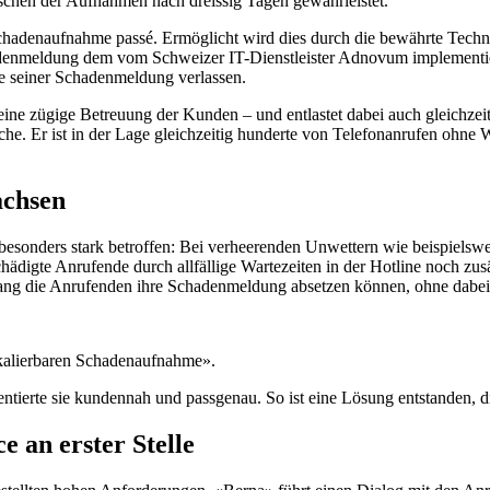
schen der Aufnahmen nach dreissig Tagen gewährleistet.
chadenaufnahme passé. Ermöglicht wird dies durch die bewährte Techno
adenmeldung dem vom Schweizer IT-Dienstleister Adnovum implementier
me seiner Schadenmeldung verlassen.
ine zügige Betreuung der Kunden – und entlastet dabei auch gleichzei
prache. Er ist in der Lage gleichzeitig hunderte von Telefonanrufen 
achsen
esonders stark betroffen: Bei verheerenden Unwettern wie beispielsw
igte Anrufende durch allfällige Wartezeiten in der Hotline noch zusätz
ang die Anrufenden ihre Schadenmeldung absetzen können, ohne dabei
skalierbaren Schadenaufnahme».
ntierte sie kundennah und passgenau. So ist eine Lösung entstanden, di
 an erster Stelle