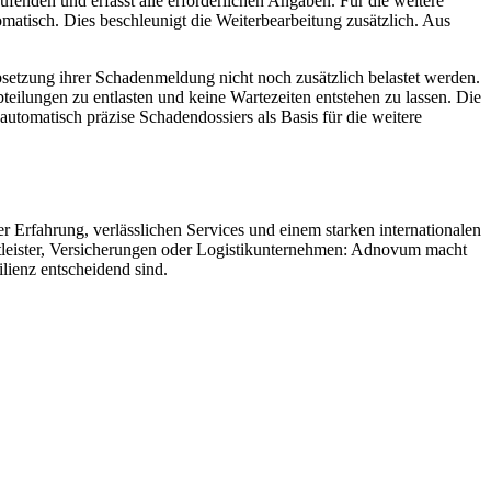
enden und erfasst alle erforderlichen Angaben. Für die weitere
tomatisch. Dies beschleunigt die Weiterbearbeitung zusätzlich. Aus
bsetzung ihrer Schadenmeldung nicht noch zusätzlich belastet werden.
bteilungen zu entlasten und keine Wartezeiten entstehen zu lassen. Die
tomatisch präzise Schadendossiers als Basis für die weitere
r Erfahrung, verlässlichen Services und einem starken internationalen
tleister, Versicherungen oder Logistikunternehmen: Adnovum macht
lienz entscheidend sind.