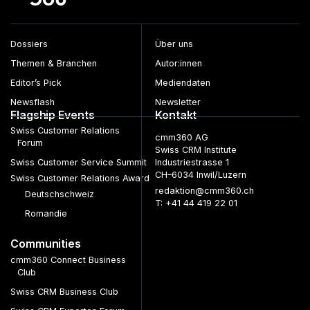
Dossiers
Über uns
Themen & Branchen
Autor:innen
Editor’s Pick
Mediendaten
Newsflash
Newsletter
Flagship Events
Kontakt
Swiss Customer Relations
cmm360 AG
Forum
Swiss CRM Institute
Swiss Customer Service Summit
Industriestrasse 1
CH–6034 Inwil/Luzern
Swiss Customer Relations Award
redaktion@cmm360.ch
Deutschschweiz
T: +41 44 419 22 01
Romandie
Communities
cmm360 Connect Business
Club
Swiss CRM Business Club