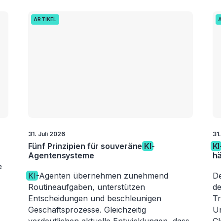
ARTIKEL
31. Juli 2026
31.
Fünf Prinzipien für souveräne
KI
-
KI
Agentensysteme
hä
e
KI
-Agenten übernehmen zunehmend
De
Routineaufgaben, unterstützen
de
Entscheidungen und beschleunigen
Tr
Geschäftsprozesse. Gleichzeitig
Un