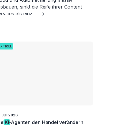
oud und Automatisierung massiv
sbauen, sinkt die Reife ihrer Content
rvices als einz
...
ARTIKEL
. Juli 2026
ie
KI
-Agenten den Handel verändern