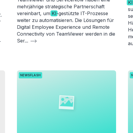
KI
mehrjährige strategische Partnerschaft
su
vereinbart, um
KI
-gestützte IT-Prozesse
.
se
weiter zu automatisieren. Die Lösungen für
r
Hä
Digital Employee Experience und Remote
He
Connectivity von TeamViewer werden in die
m
Ser
...
r
au
NEWSFLASH