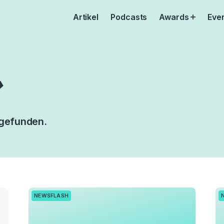
Artikel
Podcasts
Awards
Eve
Open
menu
»
 gefunden.
NEWSFLASH