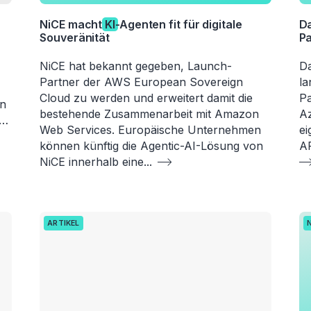
NiCE macht
KI
-Agenten fit für digitale
Da
Souveränität
Pa
NiCE hat bekannt gegeben, Launch-
Da
Partner der AWS European Sovereign
la
Cloud zu werden und erweitert damit die
Pa
en
bestehende Zusammenarbeit mit Amazon
Az
?…
Web Services. Europäische Unternehmen
ei
können künftig die Agentic-AI-Lösung von
AR
NiCE innerhalb eine
...
ARTIKEL