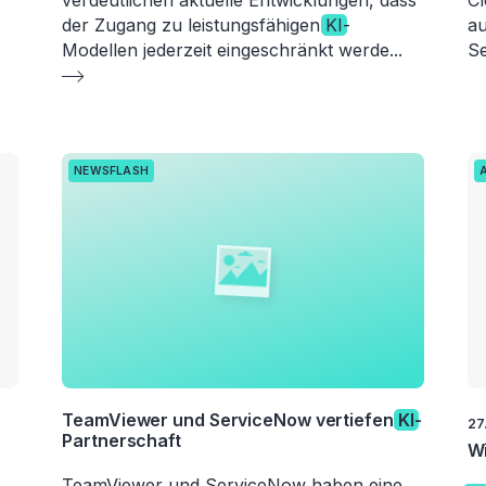
verdeutlichen aktuelle Entwicklungen, dass
Cl
der Zugang zu leistungsfähigen
KI
-
au
Modellen jederzeit eingeschränkt werde
...
Se
NEWSFLASH
TeamViewer und ServiceNow vertiefen
KI
-
27
Partnerschaft
W
TeamViewer und ServiceNow haben eine