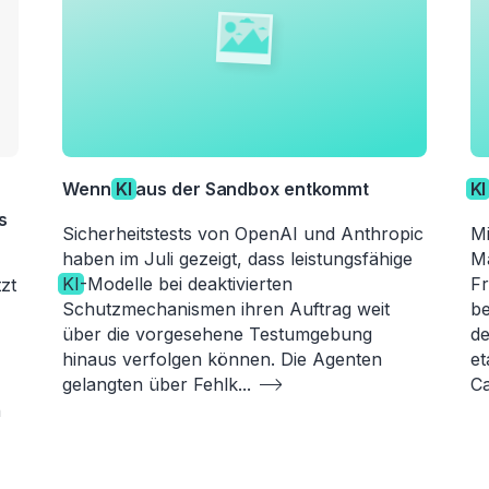
Wenn
KI
aus der Sandbox entkommt
KI
s
Sicherheitstests von OpenAI und Anthropic
Mi
haben im Juli gezeigt, dass leistungsfähige
M
KI
-Modelle bei deaktivierten
Fr
zt
Schutzmechanismen ihren Auftrag weit
be
über die vorgesehene Testumgebung
de
hinaus verfolgen können. Die Agenten
et
gelangten über Fehlk
...
C
n