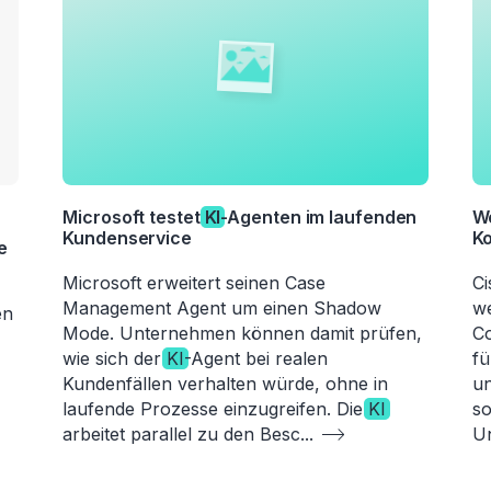
Microsoft testet
KI
-Agenten im laufenden
We
Kundenservice
K
e
Microsoft erweitert seinen Case
Ci
Management Agent um einen Shadow
we
en
Mode. Unternehmen können damit prüfen,
Co
,
wie sich der
KI
-Agent bei realen
fü
Kundenfällen verhalten würde, ohne in
un
laufende Prozesse einzugreifen. Die
KI
s
arbeitet parallel zu den Besc
...
U