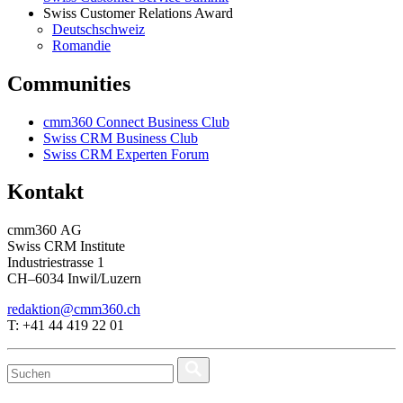
Swiss Customer Relations Award
Deutschschweiz
Romandie
Communities
cmm360 Connect Business Club
Swiss CRM Business Club
Swiss CRM Experten Forum
Kontakt
cmm360 AG
Swiss CRM Institute
Industriestrasse 1
CH–6034 Inwil/Luzern
redaktion@cmm360.ch
T: +41 44 419 22 01