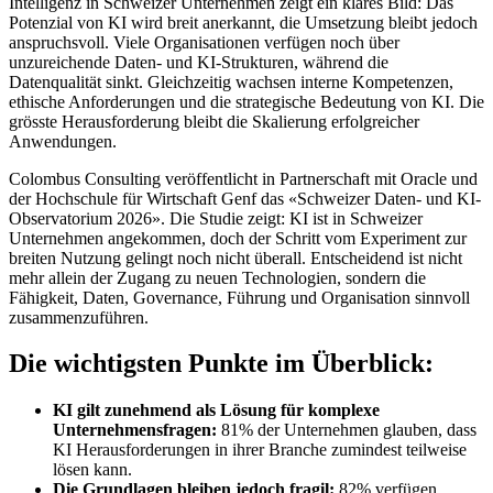
Intelligenz in Schweizer Unternehmen zeigt ein klares Bild: Das
Potenzial von KI wird breit anerkannt, die Umsetzung bleibt jedoch
anspruchsvoll. Viele Organisationen verfügen noch über
unzureichende Daten- und KI-Strukturen, während die
Datenqualität sinkt. Gleichzeitig wachsen interne Kompetenzen,
ethische Anforderungen und die strategische Bedeutung von KI. Die
grösste Herausforderung bleibt die Skalierung erfolgreicher
Anwendungen.
Colombus Consulting veröffentlicht in Partnerschaft mit Oracle und
der Hochschule für Wirtschaft Genf das «Schweizer Daten- und KI-
Observatorium 2026». Die Studie zeigt: KI ist in Schweizer
Unternehmen angekommen, doch der Schritt vom Experiment zur
breiten Nutzung gelingt noch nicht überall. Entscheidend ist nicht
mehr allein der Zugang zu neuen Technologien, sondern die
Fähigkeit, Daten, Governance, Führung und Organisation sinnvoll
zusammenzuführen.
Die wichtigsten Punkte im Überblick:
KI gilt zunehmend als Lösung für komplexe
Unternehmensfragen:
81% der Unternehmen glauben, dass
KI Herausforderungen in ihrer Branche zumindest teilweise
lösen kann.
Die Grundlagen bleiben jedoch fragil:
82% verfügen