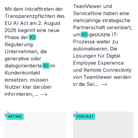
TeamViewer und
Mit dem Inkrafttreten der
ServiceNow haben eine
Transparenzpflichten des
mehrjährige strategische
EU AI Act am 2. August
Partnerschaft vereinbart,
2026 beginnt eine neue
um
KI
-gestützte IT-
Phase der
KI
-
Prozesse weiter zu
Regulierung.
automatisieren. Die
Unternehmen, die
Lösungen für Digital
generative oder
Employee Experience
dialogorientierte
KI
im
und Remote Connectivity
Kundenkontakt
von TeamViewer werden
einsetzen, müssen
in die Ser
...
Nutzer klar darüber
informieren,
...
ARTIKEL
PODCAST