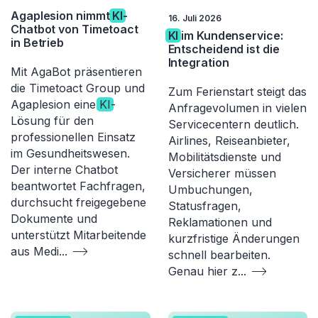
Agaplesion nimmt
KI
-
16. Juli 2026
Chatbot von Timetoact
KI
im Kundenservice:
in Betrieb
Entscheidend ist die
Integration
Mit AgaBot präsentieren
die Timetoact Group und
Zum Ferienstart steigt das
Agaplesion eine
KI
-
Anfragevolumen in vielen
Lösung für den
Servicecentern deutlich.
professionellen Einsatz
Airlines, Reiseanbieter,
im Gesundheitswesen.
Mobilitätsdienste und
Der interne Chatbot
Versicherer müssen
beantwortet Fachfragen,
Umbuchungen,
durchsucht freigegebene
Statusfragen,
Dokumente und
Reklamationen und
unterstützt Mitarbeitende
kurzfristige Änderungen
aus Medi
...
schnell bearbeiten.
Genau hier z
...