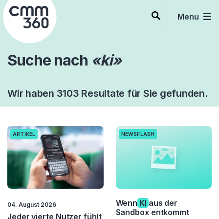
Skip
to
Menu
content
Suche nach
«ki»
Wir haben 3103 Resultate für Sie gefunden.
ARTIKEL
NEWSFLASH
Wenn
KI
aus der
04. August 2026
Sandbox entkommt
Jeder vierte Nutzer fühlt