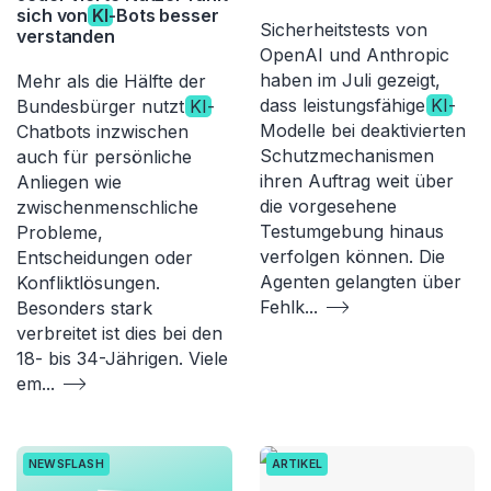
sich von
KI
-Bots besser
Sicherheitstests von
verstanden
OpenAI und Anthropic
haben im Juli gezeigt,
Mehr als die Hälfte der
dass leistungsfähige
KI
-
Bundesbürger nutzt
KI
-
Modelle bei deaktivierten
Chatbots inzwischen
Schutzmechanismen
auch für persönliche
ihren Auftrag weit über
Anliegen wie
die vorgesehene
zwischenmenschliche
Testumgebung hinaus
Probleme,
verfolgen können. Die
Entscheidungen oder
Agenten gelangten über
Konfliktlösungen.
Fehlk
...
Besonders stark
verbreitet ist dies bei den
18- bis 34-Jährigen. Viele
em
...
NEWSFLASH
ARTIKEL