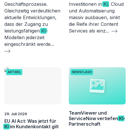
Geschäftsprozesse.
Investitionen in
KI
, Cloud
Gleichzeitig verdeutlichen
und Automatisierung
aktuelle Entwicklungen,
massiv ausbauen, sinkt
dass der Zugang zu
die Reife ihrer Content
leistungsfähigen
KI
-
Services als einz
...
Modellen jederzeit
eingeschränkt werde
...
ARTIKEL
NEWSFLASH
TeamViewer und
29. Juli 2026
ServiceNow vertiefen
KI
-
EU AI Act: Was jetzt für
Partnerschaft
KI
im Kundenkontakt gilt