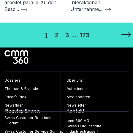
arbeitet parallel zu den
Interaktionen.
Besc
...
Unternehme
...
Seitennummerierung
1
2
3
…
173
der
Beiträge
Dossiers
Über uns
Themen & Branchen
Autor:innen
Editor’s Pick
Mediendaten
Newsflash
Newsletter
Flagship Events
Kontakt
Swiss Customer Relations
cmm360 AG
Forum
Swiss CRM Institute
Swiss Customer Service Summit
Industriestrasse 1