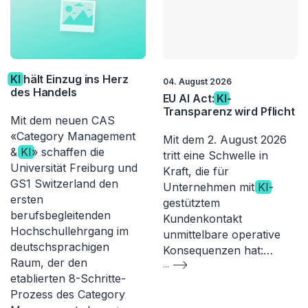
KI
hält Einzug ins Herz
04. August 2026
des Handels
EU AI Act:
KI
-
Transparenz wird Pflicht
Mit dem neuen CAS
«Category Management
Mit dem 2. August 2026
&
KI
» schaffen die
tritt eine Schwelle in
Universität Freiburg und
Kraft, die für
GS1 Switzerland den
Unternehmen mit
KI
-
ersten
gestütztem
berufsbegleitenden
Kundenkontakt
Hochschullehrgang im
unmittelbare operative
deutschsprachigen
Konsequenzen hat:…
Raum, der den
...
etablierten 8-Schritte-
Prozess des Category