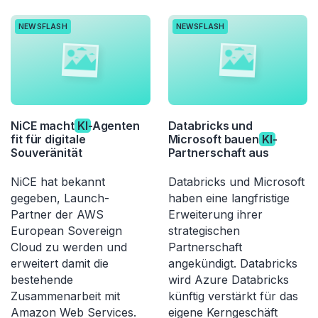
NEWSFLASH
NEWSFLASH
NiCE macht
KI
-Agenten
Databricks und
fit für digitale
Microsoft bauen
KI
-
Souveränität
Partnerschaft aus
NiCE hat bekannt
Databricks und Microsoft
gegeben, Launch-
haben eine langfristige
Partner der AWS
Erweiterung ihrer
European Sovereign
strategischen
Cloud zu werden und
Partnerschaft
erweitert damit die
angekündigt. Databricks
bestehende
wird Azure Databricks
Zusammenarbeit mit
künftig verstärkt für das
Amazon Web Services.
eigene Kerngeschäft