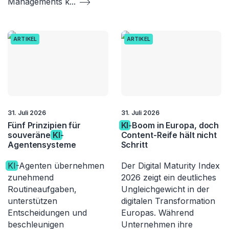
Managements k
...
ARTIKEL
ARTIKEL
31. Juli 2026
31. Juli 2026
Fünf Prinzipien für
KI
-Boom in Europa, doch
souveräne
KI
-
Content-Reife hält nicht
Agentensysteme
Schritt
KI
-Agenten übernehmen
Der Digital Maturity Index
zunehmend
2026 zeigt ein deutliches
Routineaufgaben,
Ungleichgewicht in der
unterstützen
digitalen Transformation
Entscheidungen und
Europas. Während
beschleunigen
Unternehmen ihre