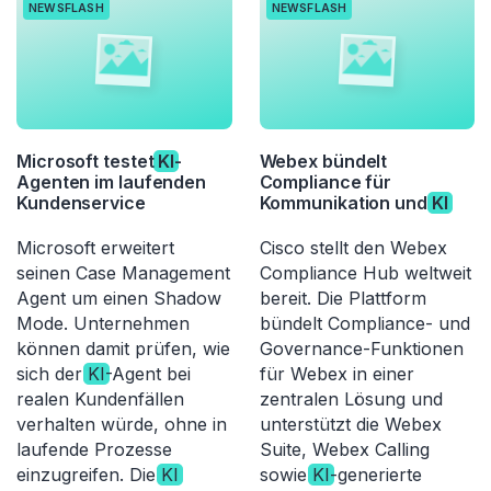
NEWSFLASH
NEWSFLASH
Microsoft testet
KI
-
Webex bündelt
Agenten im laufenden
Compliance für
Kundenservice
Kommunikation und
KI
Microsoft erweitert
Cisco stellt den Webex
seinen Case Management
Compliance Hub weltweit
Agent um einen Shadow
bereit. Die Plattform
Mode. Unternehmen
bündelt Compliance- und
können damit prüfen, wie
Governance-Funktionen
sich der
KI
-Agent bei
für Webex in einer
realen Kundenfällen
zentralen Lösung und
verhalten würde, ohne in
unterstützt die Webex
laufende Prozesse
Suite, Webex Calling
einzugreifen. Die
KI
sowie
KI
-generierte