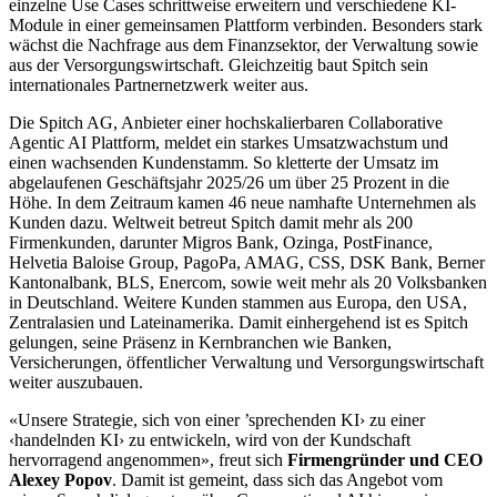
einzelne Use Cases schrittweise erweitern und verschiedene KI-
Module in einer gemeinsamen Plattform verbinden. Besonders stark
wächst die Nachfrage aus dem Finanzsektor, der Verwaltung sowie
aus der Versorgungswirtschaft. Gleichzeitig baut Spitch sein
internationales Partnernetzwerk weiter aus.
Die Spitch AG, Anbieter einer hochskalierbaren Collaborative
Agentic AI Plattform, meldet ein starkes Umsatzwachstum und
einen wachsenden Kundenstamm. So kletterte der Umsatz im
abgelaufenen Geschäftsjahr 2025/26 um über 25 Prozent in die
Höhe. In dem Zeitraum kamen 46 neue namhafte Unternehmen als
Kunden dazu. Weltweit betreut Spitch damit mehr als 200
Firmenkunden, darunter Migros Bank, Ozinga, PostFinance,
Helvetia Baloise Group, PagoPa, AMAG, CSS, DSK Bank, Berner
Kantonalbank, BLS, Enercom, sowie weit mehr als 20 Volksbanken
in Deutschland. Weitere Kunden stammen aus Europa, den USA,
Zentralasien und Lateinamerika. Damit einhergehend ist es Spitch
gelungen, seine Präsenz in Kernbranchen wie Banken,
Versicherungen, öffentlicher Verwaltung und Versorgungswirtschaft
weiter auszubauen.
«Unsere Strategie, sich von einer ’sprechenden KI› zu einer
‹handelnden KI› zu entwickeln, wird von der Kundschaft
hervorragend angenommen», freut sich
Firmengründer und CEO
Alexey Popov
. Damit ist gemeint, dass sich das Angebot vom