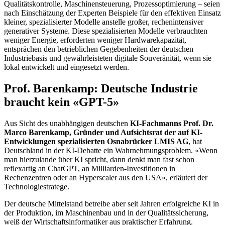
Qualitätskontrolle, Maschinensteuerung, Prozessoptimierung – seien
nach Einschätzung der Experten Beispiele für den effektiven Einsatz
kleiner, spezialisierter Modelle anstelle großer, rechenintensiver
generativer Systeme. Diese spezialisierten Modelle verbrauchten
weniger Energie, erforderten weniger Hardwarekapazität,
entsprächen den betrieblichen Gegebenheiten der deutschen
Industriebasis und gewährleisteten digitale Souveränität, wenn sie
lokal entwickelt und eingesetzt werden.
Prof. Barenkamp: Deutsche Industrie
braucht kein «GPT-5»
Aus Sicht des unabhängigen deutschen
KI-Fachmanns Prof. Dr.
Marco Barenkamp, Gründer und Aufsichtsrat der auf KI-
Entwicklungen spezialisierten Osnabrücker LMIS AG
, hat
Deutschland in der KI-Debatte ein Wahrnehmungsproblem. «Wenn
man hierzulande über KI spricht, dann denkt man fast schon
reflexartig an ChatGPT, an Milliarden-Investitionen in
Rechenzentren oder an Hyperscaler aus den USA», erläutert der
Technologiestratege.
Der deutsche Mittelstand betreibe aber seit Jahren erfolgreiche KI in
der Produktion, im Maschinenbau und in der Qualitätssicherung,
weiß der Wirtschaftsinformatiker aus praktischer Erfahrung.