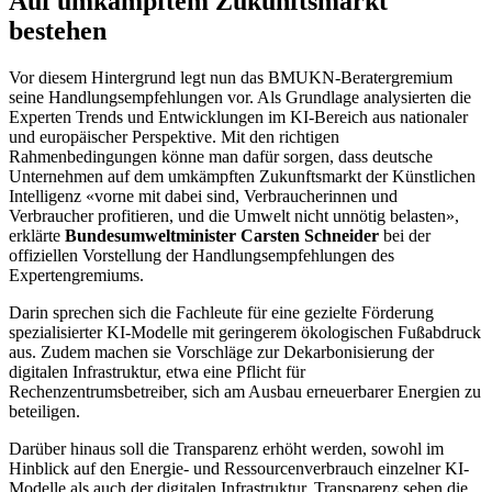
Auf umkämpftem Zukunftsmarkt
bestehen
Vor diesem Hintergrund legt nun das BMUKN-Beratergremium
seine Handlungsempfehlungen vor. Als Grundlage analysierten die
Experten Trends und Entwicklungen im KI-Bereich aus nationaler
und europäischer Perspektive. Mit den richtigen
Rahmenbedingungen könne man dafür sorgen, dass deutsche
Unternehmen auf dem umkämpften Zukunftsmarkt der Künstlichen
Intelligenz «vorne mit dabei sind, Verbraucherinnen und
Verbraucher profitieren, und die Umwelt nicht unnötig belasten»,
erklärte
Bundesumweltminister Carsten Schneider
bei der
offiziellen Vorstellung der Handlungsempfehlungen des
Expertengremiums.
Darin sprechen sich die Fachleute für eine gezielte Förderung
spezialisierter KI-Modelle mit geringerem ökologischen Fußabdruck
aus. Zudem machen sie Vorschläge zur Dekarbonisierung der
digitalen Infrastruktur, etwa eine Pflicht für
Rechenzentrumsbetreiber, sich am Ausbau erneuerbarer Energien zu
beteiligen.
Darüber hinaus soll die Transparenz erhöht werden, sowohl im
Hinblick auf den Energie- und Ressourcenverbrauch einzelner KI-
Modelle als auch der digitalen Infrastruktur. Transparenz sehen die