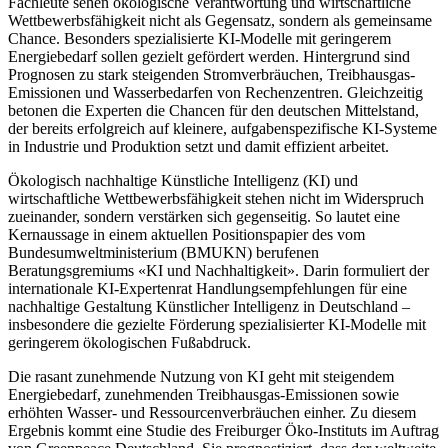
Fachleute sehen ökologische Verantwortung und wirtschaftliche
Wettbewerbsfähigkeit nicht als Gegensatz, sondern als gemeinsame
Chance. Besonders spezialisierte KI-Modelle mit geringerem
Energiebedarf sollen gezielt gefördert werden. Hintergrund sind
Prognosen zu stark steigenden Stromverbräuchen, Treibhausgas-
Emissionen und Wasserbedarfen von Rechenzentren. Gleichzeitig
betonen die Experten die Chancen für den deutschen Mittelstand,
der bereits erfolgreich auf kleinere, aufgabenspezifische KI-Systeme
in Industrie und Produktion setzt und damit effizient arbeitet.
Ökologisch nachhaltige Künstliche Intelligenz (KI) und
wirtschaftliche Wettbewerbsfähigkeit stehen nicht im Widerspruch
zueinander, sondern verstärken sich gegenseitig. So lautet eine
Kernaussage in einem aktuellen Positionspapier des vom
Bundesumweltministerium (BMUKN) berufenen
Beratungsgremiums «KI und Nachhaltigkeit». Darin formuliert der
internationale KI-Expertenrat Handlungsempfehlungen für eine
nachhaltige Gestaltung Künstlicher Intelligenz in Deutschland –
insbesondere die gezielte Förderung spezialisierter KI-Modelle mit
geringerem ökologischen Fußabdruck.
Die rasant zunehmende Nutzung von KI geht mit steigendem
Energiebedarf, zunehmenden Treibhausgas-Emissionen sowie
erhöhten Wasser- und Ressourcenverbräuchen einher. Zu diesem
Ergebnis kommt eine Studie des Freiburger Öko-Instituts im Auftrag