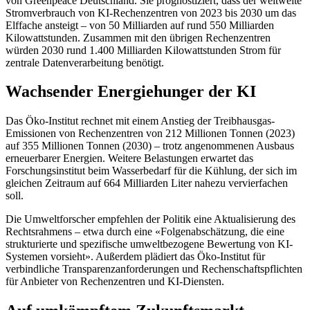
von Greenpeace Deutschland. Sie prognostiziert, dass der weltweite
Stromverbrauch von KI-Rechenzentren von 2023 bis 2030 um das
Elffache ansteigt – von 50 Milliarden auf rund 550 Milliarden
Kilowattstunden. Zusammen mit den übrigen Rechenzentren
würden 2030 rund 1.400 Milliarden Kilowattstunden Strom für
zentrale Datenverarbeitung benötigt.
Wachsender Energiehunger der KI
Das Öko-Institut rechnet mit einem Anstieg der Treibhausgas-
Emissionen von Rechenzentren von 212 Millionen Tonnen (2023)
auf 355 Millionen Tonnen (2030) – trotz angenommenen Ausbaus
erneuerbarer Energien. Weitere Belastungen erwartet das
Forschungsinstitut beim Wasserbedarf für die Kühlung, der sich im
gleichen Zeitraum auf 664 Milliarden Liter nahezu vervierfachen
soll.
Die Umweltforscher empfehlen der Politik eine Aktualisierung des
Rechtsrahmens – etwa durch eine «Folgenabschätzung, die eine
strukturierte und spezifische umweltbezogene Bewertung von KI-
Systemen vorsieht». Außerdem plädiert das Öko-Institut für
verbindliche Transparenzanforderungen und Rechenschaftspflichten
für Anbieter von Rechenzentren und KI-Diensten.