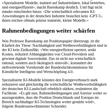
«Spezialisierte Modelle, trainiert auf Industriedaten, lokal betrieben,
sind energieeffizient», macht Barenkamp deutlich. Und fügt nicht
minder entschieden hinzu: «Die wirtschaftlich relevanten KI-
Anwendungen in der deutschen Industrie brauchen kein ‹GPT-5›,
ihnen reichen oftmals präzise trainierte, kleine Modelle.»
Rahmenbedingungen weiter schärfen
Was Professor Barenkamp am Positionspapier überzeugt, ist die
Klarheit der These: Nachhaltigkeit und Wettbewerbsfähigkeit sind in
der KI kein Zielkonflikt. «Wer energieeffizient operiert, senkt
Kosten, reduziert Abhängigkeiten von Cloud-Providern und
gewinnt digitale Souveränität. Das ist nicht nur wirtschaftlich
rational, sondern auch ökologisch sinnvoll», konstatiert der
stellvertretende Vorsitzende der Bundesfachkommission für
Künstliche Intelligenz und Wertschöpfung 4.0.
Spezialisierte KI-Modelle könnten den Energieverbrauch stark
reduzieren und gleichzeitig die wirtschaftliche Wettbewerbsfähigkeit
der deutschen KI-Landschaft erheblich stärken, resümieren die
Fachleute. «Es gilt nun, Rahmenbedingungen und Anreize weiter so
auszugestalten, dass die Position Deutschlands und Europas im
Bereich nachhaltiger KI-Technologien weiter gestärkt wird»,
folgerte Bundesumweltminister Schneider.