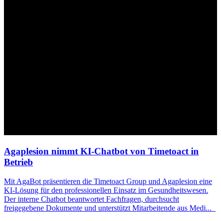
Agaplesion nimmt
KI
-Chatbot von Timetoact in
Betrieb
Mit AgaBot präsentieren die Timetoact Group und Agaplesion eine
KI
-Lösung für den professionellen Einsatz im Gesundheitswesen.
Der interne Chatbot beantwortet Fachfragen, durchsucht
freigegebene Dokumente und unterstützt Mitarbeitende aus Medi
...