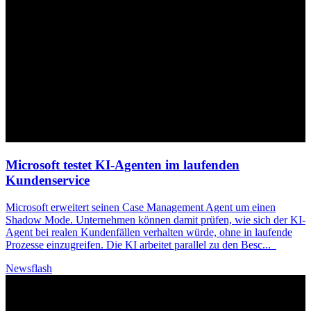
Microsoft testet
KI
-Agenten im laufenden
Kundenservice
Microsoft erweitert seinen Case Management Agent um einen
Shadow Mode. Unternehmen können damit prüfen, wie sich der
KI
-
Agent bei realen Kundenfällen verhalten würde, ohne in laufende
Prozesse einzugreifen. Die
KI
arbeitet parallel zu den Besc
...
Newsflash