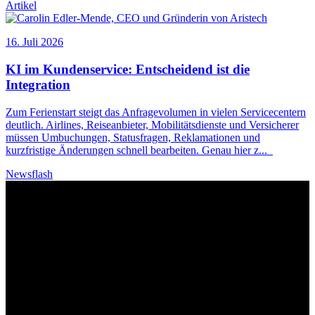
Artikel
16. Juli 2026
KI
im Kundenservice: Entscheidend ist die
Integration
Zum Ferienstart steigt das Anfragevolumen in vielen Servicecentern
deutlich. Airlines, Reiseanbieter, Mobilitätsdienste und Versicherer
müssen Umbuchungen, Statusfragen, Reklamationen und
kurzfristige Änderungen schnell bearbeiten. Genau hier z
...
Newsflash