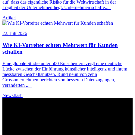
auf, dass das eigentliche Risiko für die Weltwirtschaft in der
Trägheit der Unternehmen liegt. Unternehmen schaffe
...
Artikel
22. Juli 2026
Wie
KI
-Vorreiter echten Mehrwert für Kunden
schaffen
Eine globale Studie unter 500 Entscheidern zeigt eine deutliche
Lücke zwischen der Einführung künstlicher Intelligenz und ihrem
messbaren Geschäftsnutzen. Rund neun von zehn
Grossunternehmen berichten von besseren Datenzugängen,
veränderten
...
Newsflash