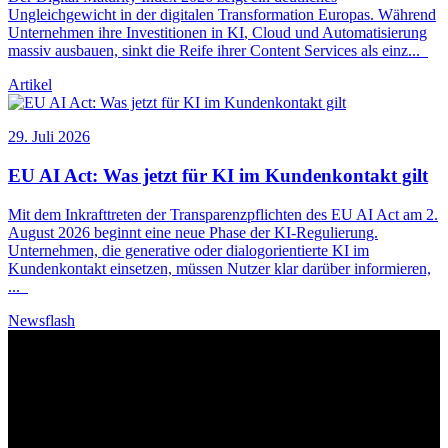
Ungleichgewicht in der digitalen Transformation Europas. Während
Unternehmen ihre Investitionen in
KI
, Cloud und Automatisierung
massiv ausbauen, sinkt die Reife ihrer Content Services als einz
...
Artikel
29. Juli 2026
EU AI Act: Was jetzt für
KI
im Kundenkontakt gilt
Mit dem Inkrafttreten der Transparenzpflichten des EU AI Act am 2.
August 2026 beginnt eine neue Phase der
KI
-Regulierung.
Unternehmen, die generative oder dialogorientierte
KI
im
Kundenkontakt einsetzen, müssen Nutzer klar darüber informieren,
...
Newsflash