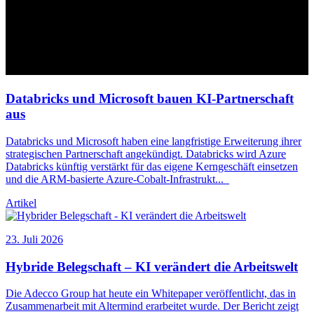
Databricks und Microsoft bauen
KI
-Partnerschaft
aus
Databricks und Microsoft haben eine langfristige Erweiterung ihrer
strategischen Partnerschaft angekündigt. Databricks wird Azure
Databricks künftig verstärkt für das eigene Kerngeschäft einsetzen
und die ARM-basierte Azure-Cobalt-Infrastrukt
...
Artikel
23. Juli 2026
Hybride Belegschaft –
KI
verändert die Arbeitswelt
Die Adecco Group hat heute ein Whitepaper veröffentlicht, das in
Zusammenarbeit mit Altermind erarbeitet wurde. Der Bericht zeigt