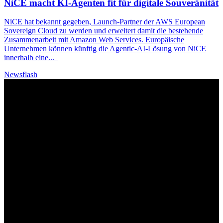
NiCE macht
KI
-Agenten fit für digitale Souveränität
NiCE hat bekannt gegeben, Launch-Partner der AWS European
Sovereign Cloud zu werden und erweitert damit die bestehende
Zusammenarbeit mit Amazon Web Services. Europäische
Unternehmen können künftig die Agentic-AI-Lösung von NiCE
innerhalb eine
...
Newsflash