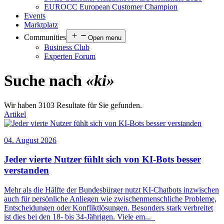
EUROCC European Customer Champion
Events
Marktplatz
Communities
Open menu
Business Club
Experten Forum
Suche nach
«ki»
Wir haben 3103 Resultate für Sie gefunden.
Artikel
04. August 2026
Jeder vierte Nutzer fühlt sich von
KI
-Bots besser
verstanden
Mehr als die Hälfte der Bundesbürger nutzt
KI
-Chatbots inzwischen
auch für persönliche Anliegen wie zwischenmenschliche Probleme,
Entscheidungen oder Konfliktlösungen. Besonders stark verbreitet
ist dies bei den 18- bis 34-Jährigen. Viele em
...