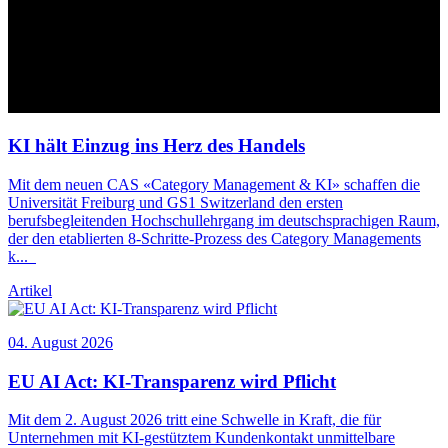
KI
hält Einzug ins Herz des Handels
Mit dem neuen CAS «Category Management &
KI
» schaffen die
Universität Freiburg und GS1 Switzerland den ersten
berufsbegleitenden Hochschullehrgang im deutschsprachigen Raum,
der den etablierten 8-Schritte-Prozess des Category Managements
k
...
Artikel
04. August 2026
EU AI Act:
KI
-Transparenz wird Pflicht
Mit dem 2. August 2026 tritt eine Schwelle in Kraft, die für
Unternehmen mit
KI
-gestütztem Kundenkontakt unmittelbare