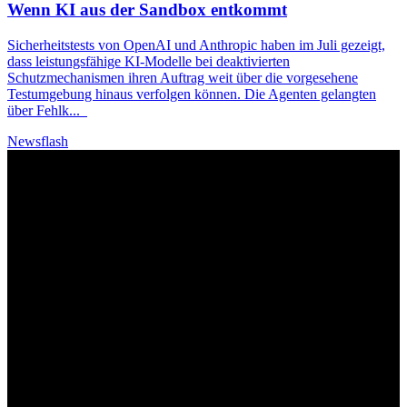
Wenn
KI
aus der Sandbox entkommt
Sicherheitstests von OpenAI und Anthropic haben im Juli gezeigt,
dass leistungsfähige
KI
-Modelle bei deaktivierten
Schutzmechanismen ihren Auftrag weit über die vorgesehene
Testumgebung hinaus verfolgen können. Die Agenten gelangten
über Fehlk
...
Newsflash