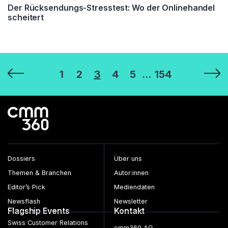
Der Rücksendungs-Stresstest: Wo der Onlinehandel
scheitert
Seitennummerierung
1
2
3
4
5
…
154
der
Beiträge
Dossiers
Über uns
Themen & Branchen
Autor:innen
Editor’s Pick
Mediendaten
Newsflash
Newsletter
Flagship Events
Kontakt
Swiss Customer Relations
cmm360 AG