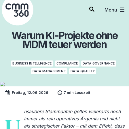
Skip
to
Menu
content
Warum KI-Projekte ohne
MDM teuer werden
BUSINESS INTELLIGENCE
COMPLIANCE
DATA GOVERNANCE
DATA MANAGEMENT
DATA QUALITY
Freitag, 12.06.2026
7 min Lesezeit
nsaubere Stammdaten gelten vielerorts noch
U
immer als rein operatives Ärgernis und nicht
als strategischer Faktor – mit dem Effekt, dass