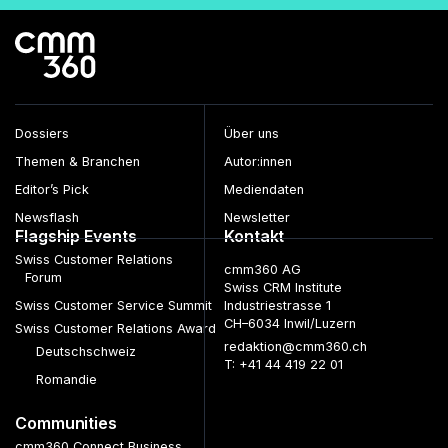
Dossiers
Über uns
Themen & Branchen
Autor:innen
Editor’s Pick
Mediendaten
Newsflash
Newsletter
Flagship Events
Kontakt
Swiss Customer Relations
cmm360 AG
Forum
Swiss CRM Institute
Swiss Customer Service Summit
Industriestrasse 1
CH–6034 Inwil/Luzern
Swiss Customer Relations Award
redaktion@cmm360.ch
Deutschschweiz
T: +41 44 419 22 01
Romandie
Communities
cmm360 Connect Business