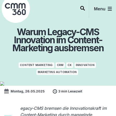
Skip
to
Menu
content
Warum Legacy-CMS
Innovation im Content-
Marketing ausbremsen
CONTENT MARKETING
CRM
CX
INNOVATION
MARKETING AUTOMATION
Montag, 26.05.2025
3 min Lesezeit
egacy-CMS bremsen die Innovationskraft im
Content-Marketing durch mangelnde