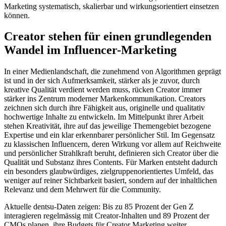
Marketing systematisch, skalierbar und wirkungsorientiert einsetzen
können.
Creator stehen für einen grundlegenden
Wandel im Influencer-Marketing
In einer Medienlandschaft, die zunehmend von Algorithmen geprägt
ist und in der sich Aufmerksamkeit, stärker als je zuvor, durch
kreative Qualität verdient werden muss, rücken Creator immer
stärker ins Zentrum moderner Markenkommunikation. Creators
zeichnen sich durch ihre Fähigkeit aus, originelle und qualitativ
hochwertige Inhalte zu entwickeln. Im Mittelpunkt ihrer Arbeit
stehen Kreativität, ihre auf das jeweilige Themengebiet bezogene
Expertise und ein klar erkennbarer persönlicher Stil. Im Gegensatz
zu klassischen Influencern, deren Wirkung vor allem auf Reichweite
und persönlicher Strahlkraft beruht, definieren sich Creator über die
Qualität und Substanz ihres Contents. Für Marken entsteht dadurch
ein besonders glaubwürdiges, zielgruppenorientiertes Umfeld, das
weniger auf reiner Sichtbarkeit basiert, sondern auf der inhaltlichen
Relevanz und dem Mehrwert für die Community.
Aktuelle dentsu-Daten zeigen: Bis zu 85 Prozent der Gen Z
interagieren regelmässig mit Creator-Inhalten und 89 Prozent der
CMOs planen, ihre Budgets für Creator Marketing weiter