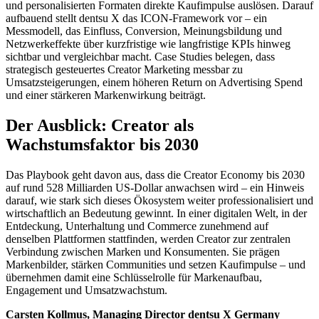
und personalisierten Formaten direkte Kaufimpulse auslösen. Darauf
aufbauend stellt dentsu X das ICON‑Framework vor – ein
Messmodell, das Einfluss, Conversion, Meinungsbildung und
Netzwerkeffekte über kurzfristige wie langfristige KPIs hinweg
sichtbar und vergleichbar macht. Case Studies belegen, dass
strategisch gesteuertes Creator Marketing messbar zu
Umsatzsteigerungen, einem höheren Return on Advertising Spend
und einer stärkeren Markenwirkung beiträgt.
Der Ausblick: Creator als
Wachstumsfaktor bis 2030
Das Playbook geht davon aus, dass die Creator Economy bis 2030
auf rund 528 Milliarden US-Dollar anwachsen wird – ein Hinweis
darauf, wie stark sich dieses Ökosystem weiter professionalisiert und
wirtschaftlich an Bedeutung gewinnt. In einer digitalen Welt, in der
Entdeckung, Unterhaltung und Commerce zunehmend auf
denselben Plattformen stattfinden, werden Creator zur zentralen
Verbindung zwischen Marken und Konsumenten. Sie prägen
Markenbilder, stärken Communities und setzen Kaufimpulse – und
übernehmen damit eine Schlüsselrolle für Markenaufbau,
Engagement und Umsatzwachstum.
Carsten Kollmus, Managing Director dentsu X Germany