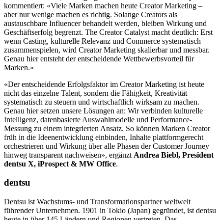
kommentiert: «Viele Marken machen heute Creator Marketing –
aber nur wenige machen es richtig. Solange Creators als
austauschbare Influencer behandelt werden, bleiben Wirkung und
Geschäftserfolg begrenzt. The Creator Catalyst macht deutlich: Erst
wenn Casting, kulturelle Relevanz und Commerce systematisch
zusammenspielen, wird Creator Marketing skalierbar und messbar.
Genau hier entsteht der entscheidende Wettbewerbsvorteil für
Marken.»
«Der entscheidende Erfolgsfaktor im Creator Marketing ist heute
nicht das einzelne Talent, sondern die Fähigkeit, Kreativität
systematisch zu steuern und wirtschaftlich wirksam zu machen.
Genau hier setzen unsere Lösungen an: Wir verbinden kulturelle
Intelligenz, datenbasierte Auswahlmodelle und Performance-
Messung zu einem integrierten Ansatz. So können Marken Creator
früh in die Ideenentwicklung einbinden, Inhalte plattformgerecht
orchestrieren und Wirkung über alle Phasen der Customer Journey
hinweg transparent nachweisen», ergänzt
Andrea Biebl, President
dentsu X, iProspect & MW Office
.
dentsu
Dentsu ist Wachstums- und Transformationspartner weltweit
führender Unternehmen. 1901 in Tokio (Japan) gegründet, ist dentsu
heute in über 145 Ländern und Regionen vertreten. Das