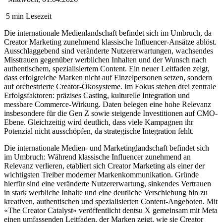
5 min Lesezeit
Die internationale Medienlandschaft befindet sich im Umbruch, da
Creator Marketing zunehmend klassische Influencer-Ansätze ablöst.
Ausschlaggebend sind veränderte Nutzererwartungen, wachsendes
Misstrauen gegenüber werblichen Inhalten und der Wunsch nach
authentischem, spezialisiertem Content. Ein neuer Leitfaden zeigt,
dass erfolgreiche Marken nicht auf Einzelpersonen setzen, sondern
auf orchestrierte Creator-Ökosysteme. Im Fokus stehen drei zentrale
Erfolgsfaktoren: präzises Casting, kulturelle Integration und
messbare Commerce-Wirkung. Daten belegen eine hohe Relevanz
insbesondere für die Gen Z sowie steigende Investitionen auf CMO-
Ebene. Gleichzeitig wird deutlich, dass viele Kampagnen ihr
Potenzial nicht ausschöpfen, da strategische Integration fehlt.
Die internationale Medien- und Marketinglandschaft befindet sich
im Umbruch: Während klassische Influencer zunehmend an
Relevanz verlieren, etabliert sich Creator Marketing als einer der
wichtigsten Treiber moderner Markenkommunikation. Gründe
hierfür sind eine veränderte Nutzererwartung, sinkendes Vertrauen
in stark werbliche Inhalte und eine deutliche Verschiebung hin zu
kreativen, authentischen und spezialisierten Content-Angeboten. Mit
«The Creator Catalyst» veröffentlicht dentsu X gemeinsam mit Meta
einen umfassenden Leitfaden, der Marken zeigt, wie sie Creator