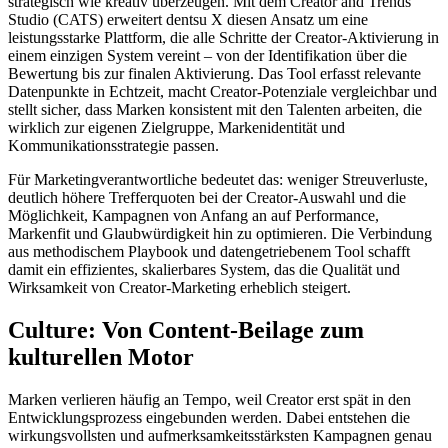
strategisch wie kreativ überzeugen. Mit dem Creator and Trends
Studio (CATS) erweitert dentsu X diesen Ansatz um eine
leistungsstarke Plattform, die alle Schritte der Creator-Aktivierung in
einem einzigen System vereint – von der Identifikation über die
Bewertung bis zur finalen Aktivierung. Das Tool erfasst relevante
Datenpunkte in Echtzeit, macht Creator-Potenziale vergleichbar und
stellt sicher, dass Marken konsistent mit den Talenten arbeiten, die
wirklich zur eigenen Zielgruppe, Markenidentität und
Kommunikationsstrategie passen.
Für Marketingverantwortliche bedeutet das: weniger Streuverluste,
deutlich höhere Trefferquoten bei der Creator-Auswahl und die
Möglichkeit, Kampagnen von Anfang an auf Performance,
Markenfit und Glaubwürdigkeit hin zu optimieren. Die Verbindung
aus methodischem Playbook und datengetriebenem Tool schafft
damit ein effizientes, skalierbares System, das die Qualität und
Wirksamkeit von Creator-Marketing erheblich steigert.
Culture: Von Content-Beilage zum
kulturellen Motor
Marken verlieren häufig an Tempo, weil Creator erst spät in den
Entwicklungsprozess eingebunden werden. Dabei entstehen die
wirkungsvollsten und aufmerksamkeitsstärksten Kampagnen genau