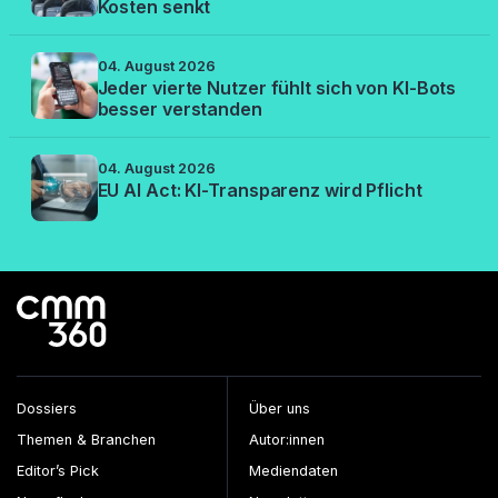
Kosten senkt
04. August 2026
Jeder vierte Nutzer fühlt sich von KI-Bots
besser verstanden
04. August 2026
EU AI Act: KI-Transparenz wird Pflicht
Dossiers
Über uns
Themen & Branchen
Autor:innen
Editor’s Pick
Mediendaten