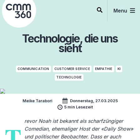
Skip
to
Menu
content
Technologie, die uns
sieht
COMMUNICATION
CUSTOMER SERVICE
EMPATHIE
KI
TECHNOLOGIE
Meike Tarabori
Donnerstag, 27.03.2025
5 min Lesezeit
revor Noah ist bekannt als scharfzüngiger
T
Comedian, ehemaliger Host der «Daily Show»
und politischer Beobachter. Dass er auch