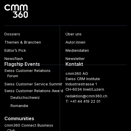
Dossiers
Über uns
Themen & Branchen
Autor:innen
Editor’s Pick
Mediendaten
Newsflash
Newsletter
Flagship Events
Kontakt
Swiss Customer Relations
cmm360 AG
Forum
Swiss CRM Institute
Swiss Customer Service Summit
Industriestrasse 1
CH–6034 Inwil/Luzern
Swiss Customer Relations Award
redaktion@cmm360.ch
Deutschschweiz
T: +41 44 419 22 01
Romandie
Communities
cmm360 Connect Business
Club