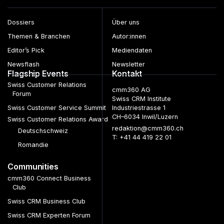
Dossiers
Über uns
Themen & Branchen
Autor:innen
Editor’s Pick
Mediendaten
Newsflash
Newsletter
Flagship Events
Kontakt
Swiss Customer Relations
cmm360 AG
Forum
Swiss CRM Institute
Swiss Customer Service Summit
Industriestrasse 1
CH–6034 Inwil/Luzern
Swiss Customer Relations Award
redaktion@cmm360.ch
Deutschschweiz
T: +41 44 419 22 01
Romandie
Communities
cmm360 Connect Business
Club
Swiss CRM Business Club
Swiss CRM Experten Forum