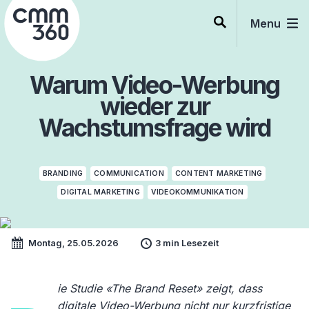
Skip
to
Menu
content
Warum Video-Werbung
wieder zur
Wachstumsfrage wird
BRANDING
COMMUNICATION
CONTENT MARKETING
DIGITAL MARKETING
VIDEOKOMMUNIKATION
Montag, 25.05.2026
3 min Lesezeit
ie Studie «The Brand Reset» zeigt, dass
digitale Video-Werbung nicht nur kurzfristige