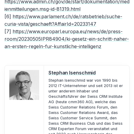
https://www.admin.ch/gov/de/start/dokumentation/med
ienmitteilungen.msg-id-81319.html
[6]
https://www.parlament.ch/de/ratsbetrieb/suche-
curia-vista/geschaeft?AffairId=20233147
[7]
https://www.europarl.europa.eu/news/de/press-
room/20230505IPR84904/ki-gesetz-ein-schritt-naher-
an-ersten-regeln-fur-kunstliche-intelligenz
Stephan Isenschmid
Stephan Isenschmid war von 1990 bis
2012 IT-Unternehmer und seit 2013 ist er
unter anderem Inhaber und
Geschäftsführer der Swiss CRM Institute
AG (heute cmm360 AG), welche das
Swiss Customer Relations Forum, den
Swiss Customer Relations Award, das
Swiss Customer Service Summit, den
Swiss CRM Business Club und das Swiss
CRM Experten Forum veranstaltet und