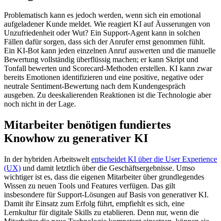
Problematisch kann es jedoch werden, wenn sich ein emotional
aufgeladener Kunde meldet. Wie reagiert KI auf Äusserungen von
Unzufriedenheit oder Wut? Ein Support-Agent kann in solchen
Fällen dafür sorgen, dass sich der Anrufer ernst genommen fühlt.
Ein KI-Bot kann jeden einzelnen Anruf auswerten und die manuelle
Bewertung vollständig überflüssig machen; er kann Skript und
Tonfall bewerten und Scorecard-Methoden erstellen. KI kann zwar
bereits Emotionen identifizieren und eine positive, negative oder
neutrale Sentiment-Bewertung nach dem Kundengespräch
ausgeben. Zu deeskalierenden Reaktionen ist die Technologie aber
noch nicht in der Lage.
Mitarbeiter benötigen fundiertes
Knowhow zu generativer KI
In der hybriden Arbeitswelt
entscheidet KI über die User Experience
(UX)
und damit letztlich über die Geschäftsergebnisse. Umso
wichtiger ist es, dass die eigenen Mitarbeiter über grundlegendes
Wissen zu neuen Tools und Features verfügen. Das gilt
insbesondere für Support-Lösungen auf Basis von generativer KI.
Damit ihr Einsatz zum Erfolg führt, empfiehlt es sich, eine
Lernkultur für digitale Skills zu etablieren. Denn nur, wenn die