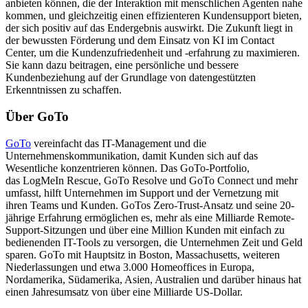
anbieten können, die der Interaktion mit menschlichen Agenten nahe
kommen, und gleichzeitig einen effizienteren Kundensupport bieten,
der sich positiv auf das Endergebnis auswirkt. Die Zukunft liegt in
der bewussten Förderung und dem Einsatz von KI im Contact
Center, um die Kundenzufriedenheit und -erfahrung zu maximieren.
Sie kann dazu beitragen, eine persönliche und bessere
Kundenbeziehung auf der Grundlage von datengestützten
Erkenntnissen zu schaffen.
Über GoTo
GoTo
vereinfacht das IT-Management und die
Unternehmenskommunikation, damit Kunden sich auf das
Wesentliche konzentrieren können. Das GoTo-Portfolio,
das LogMeIn Rescue, GoTo Resolve und GoTo Connect und mehr
umfasst, hilft Unternehmen im Support und der Vernetzung mit
ihren Teams und Kunden. GoTos Zero-Trust-Ansatz und seine 20-
jährige Erfahrung ermöglichen es, mehr als eine Milliarde Remote-
Support-Sitzungen und über eine Million Kunden mit einfach zu
bedienenden IT-Tools zu versorgen, die Unternehmen Zeit und Geld
sparen. GoTo mit Hauptsitz in Boston, Massachusetts, weiteren
Niederlassungen und etwa 3.000 Homeoffices in Europa,
Nordamerika, Südamerika, Asien, Australien und darüber hinaus hat
einen Jahresumsatz von über eine Milliarde US-Dollar.