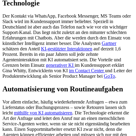
Technologie
Der Kontakt via WhatsApp, Facebook Messenger, MS Teams oder
Slack wird im Kundensupport immer beliebter. Speziell in
Deutschland ist aber auch das Telefon nach wie vor ein wichtiger
Support-Kanal. Das liegt nicht zuletzt an den mitunter schlechten
Erfahrungen mit Chatbots. Aber die werden durch den Einsatz von
künstlicher Intelligenz immer besser. Die Analysten
Gartner
schätzen den Anteil
KI-gestützter Interaktionen
auf derzeit 1,6
Prozent. Bereits in ein paar Jahren soll jede zehnte
Agenteninteraktion mit KI automatisiert sein. Die Vorteile und
Grenzen beim Einsatz
generativer KI
im Kundensupport erklärt
Gina Whitty, Entwicklerin von KI
im Contact Center
und Leiter der
Produktentwicklung als Senior Product Manager bei
GoTo
.
Automatisierung von Routineaufgaben
Vor allem einfache, häufig wiederkehrende Anfragen – etwa zum
Lieferstatus oder Buchungsprozess – sowie Retouren lassen sich
leicht
mithilfe von KI automatisieren
. Die Technologie erkennt die
Art der Anfrage und leitet den Anruf nur an einen menschlichen
Service-Agenten weiter, wenn sie sie nicht eigenständig bearbeiten
kann. Einen Supportmitarbeiter ersetzt KI zwar nicht, denn die
Agenten können effizienter arbeiten und müssen sich nur mit den