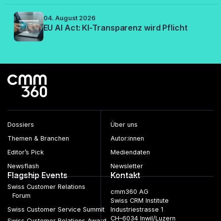
04. August 2026
EU AI Act: KI-Transparenz wird Pflicht
Dossiers
Über uns
Themen & Branchen
Autor:innen
Editor’s Pick
Mediendaten
Newsflash
Newsletter
Flagship Events
Kontakt
Swiss Customer Relations
cmm360 AG
Forum
Swiss CRM Institute
Swiss Customer Service Summit
Industriestrasse 1
CH–6034 Inwil/Luzern
Swiss Customer Relations Award