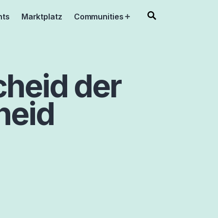
nts
Marktplatz
Communities
Open
menu
scheid der
heid