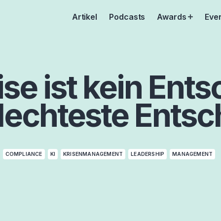
Artikel
Podcasts
Awards
Eve
Open
menu
ise ist kein Ent
lechteste Entsc
COMPLIANCE
KI
KRISENMANAGEMENT
LEADERSHIP
MANAGEMENT