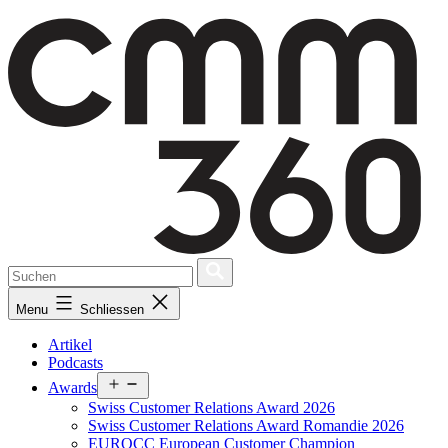
Skip
to
content
Menu
Schliessen
Artikel
Podcasts
Open
Awards
menu
Swiss Customer Relations Award 2026
Swiss Customer Relations Award Romandie 2026
EUROCC European Customer Champion