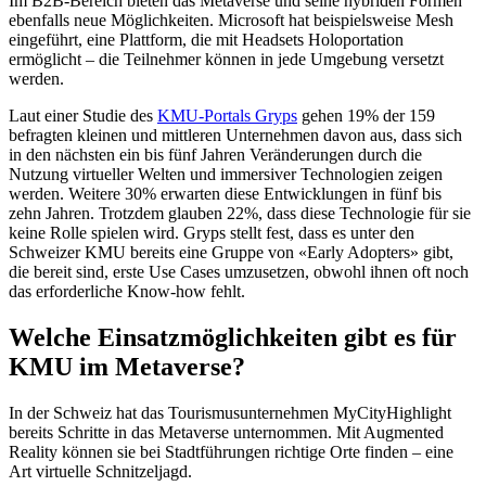
Im B2B-Bereich bieten das Metaverse und seine hybriden Formen
ebenfalls neue Möglichkeiten. Microsoft hat beispielsweise Mesh
eingeführt, eine Plattform, die mit Headsets Holoportation
ermöglicht – die Teilnehmer können in jede Umgebung versetzt
werden.
Laut einer Studie des
KMU-Portals Gryps
gehen 19% der 159
befragten kleinen und mittleren Unternehmen davon aus, dass sich
in den nächsten ein bis fünf Jahren Veränderungen durch die
Nutzung virtueller Welten und immersiver Technologien zeigen
werden. Weitere 30% erwarten diese Entwicklungen in fünf bis
zehn Jahren. Trotzdem glauben 22%, dass diese Technologie für sie
keine Rolle spielen wird. Gryps stellt fest, dass es unter den
Schweizer KMU bereits eine Gruppe von «Early Adopters» gibt,
die bereit sind, erste Use Cases umzusetzen, obwohl ihnen oft noch
das erforderliche Know-how fehlt.
Welche Einsatzmöglichkeiten gibt es für
KMU im Metaverse?
In der Schweiz hat das Tourismusunternehmen MyCityHighlight
bereits Schritte in das Metaverse unternommen. Mit Augmented
Reality können sie bei Stadtführungen richtige Orte finden – eine
Art virtuelle Schnitzeljagd.