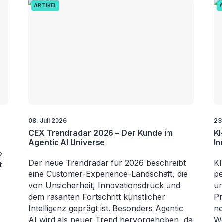
ARTIKEL
08. Juli 2026
23
CEX Trendradar 2026 – Der Kunde im
KI
Agentic AI Universe
In
»
Der neue Trendradar für 2026 beschreibt
KI
t
eine Customer-Experience-Landschaft, die
pe
von Unsicherheit, Innovationsdruck und
un
dem rasanten Fortschritt künstlicher
Pr
Intelligenz geprägt ist. Besonders Agentic
ne
AI wird als neuer Trend hervorgehoben, da
We