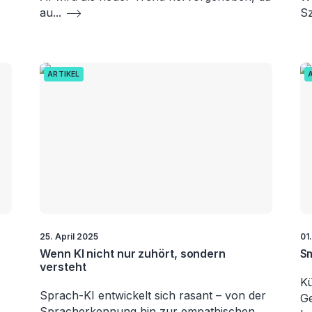
au
...
Sz
ARTIKEL
25. April 2025
01
Wenn KI nicht nur zuhört, sondern
Sm
versteht
Kü
Sprach-KI entwickelt sich rasant – von der
Ge
Spracherkennung hin zur empathischen