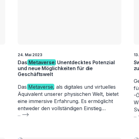
24. Mai 2023
13
Das
Metaverse
: Unentdecktes Potenzial
S
und neue Möglichkeiten für die
zu
Geschäftswelt
Ge
Das
Metaverse
, als digitales und virtuelles
f
Äquivalent unserer physischen Welt, bietet
-Ö
eine immersive Erfahrung. Es ermöglicht
Wi
entweder den vollständigen Einstieg…
S
...
...