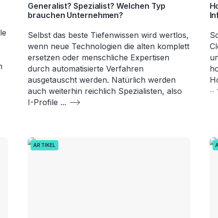
Generalist? Spezialist? Welchen Typ
H
brauchen Unternehmen?
In
le
Selbst das beste Tiefenwissen wird wertlos,
Sc
wenn neue Technologien die alten komplett
Cl
ersetzen oder menschliche Expertisen
un
n
durch automatisierte Verfahren
ho
ausgetauscht werden. Natürlich werden
Ho
auch weiterhin reichlich Spezialisten, also
...
I-Profile
...
ARTIKEL