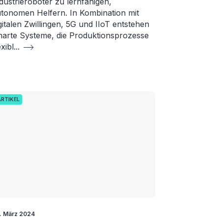
dustrieroboter zu lernfähigen,
tonomen Helfern. In Kombination mit
gitalen Zwillingen, 5G und IIoT entstehen
arte Systeme, die Produktionsprozesse
exibl
...
ARTIKEL
. März 2024