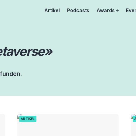
Artikel
Podcasts
Awards
Eve
Open
menu
taverse»
efunden.
ARTIKEL