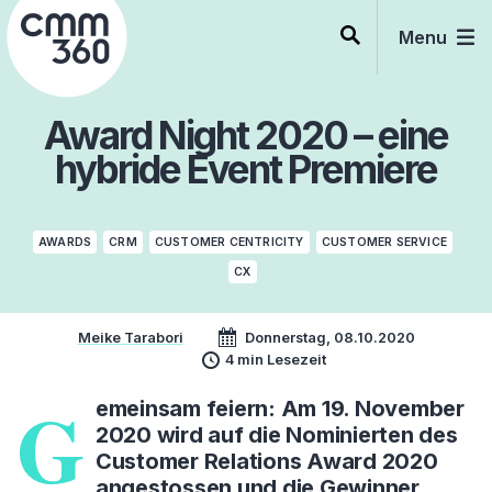
Skip
to
Menu
content
Award Night 2020 – eine
hybride Event Premiere
AWARDS
CRM
CUSTOMER CENTRICITY
CUSTOMER SERVICE
CX
Meike Tarabori
Donnerstag, 08.10.2020
4 min Lesezeit
G
emeinsam feiern: Am 19. November
2020 wird auf die Nominierten des
Customer Relations Award 2020
angestossen und die Gewinner