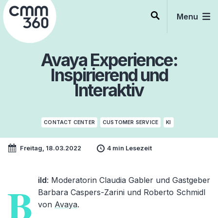
Skip
to
Menu
content
Avaya Experience:
Inspirierend und
Interaktiv
CONTACT CENTER
CUSTOMER SERVICE
KI
Freitag, 18.03.2022
4 min Lesezeit
ild
: Moderatorin Claudia Gabler und Gastgeber
B
Barbara Caspers-Zarini und Roberto Schmidl
von
Avaya
.