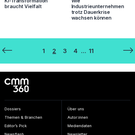
KI-Transformation
Wie
braucht Vielfalt
Industrieunternehmen
trotz Dauerkrise
wachsen können
Seitennummerierung
1
2
3
4
…
11
der
Beiträge
Dossiers
Über uns
Themen & Branchen
Autor:innen
Editor’s Pick
Mediendaten
Newsflash
Newsletter