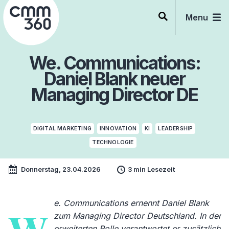
Skip
to
Menu
content
We. Communications:
Daniel Blank neuer
Managing Director DE
DIGITAL MARKETING
INNOVATION
KI
LEADERSHIP
TECHNOLOGIE
Donnerstag, 23.04.2026
3 min Lesezeit
e. Communications ernennt Daniel Blank
zum Managing Director Deutschland. In der
erweiterten Rolle verantwortet er zusätzlich