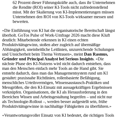
62 Prozent dieser Führungskräfte auch, dass ihr Unternehmen
die Rendite (ROI) seiner KI-Tools nicht zufriedenstellend
misst. Mit der Skalierung von KI-Implementierungen müssen
Unternehmen den ROI von KI-Tools wirksamer messen und
bewerten.
«Die Einführung von KI hat die organisatorische Bereitschaft längst
überholt. GoTos Pulse of Work-Umfrage 2026 macht diese Kluft
deutlich: Mitarbeitende erkennen in KI einen echten
Produktivitätsgewinn, stoßen aber zugleich auf übermäßige
Abhängigkeit, uneinheitliche Leitlinien, unzureichende Schulungen
und Unsicherheit beim Thema Vertrauen», meint
Dan Rasmus,
Gründer und Principal Analyst bei Serious Insights
. «Die
nächste Phase des KI-Nutzens wird nicht dadurch entstehen, dass
man den Menschen einfach mehr Tools an die Hand gibt. Sie
entsteht dadurch, dass man das Managementsystem rund um KI
gestaltet: praxisnahe Richtlinien, rollenbasierte Befähigung,
menschliches Urteilsvermögen, Wissensaustausch-Praktiken und
Messgrößen, die den KI-Einsatz mit aussagekräftigen Ergebnissen
verknüpfen. Organisationen, die KI als Herausforderung in den
Bereichen Wissen und Arbeitsgestaltung begreifen – und nicht nur
als Technologie-Rollout –, werden besser aufgestellt sein, frühe
Produktivitätsgewinne in nachhaltige Fähigkeiten zu überführen.»
«Verantwortungsvoller Einsatz von KI bedeutet, die richtigen Tools