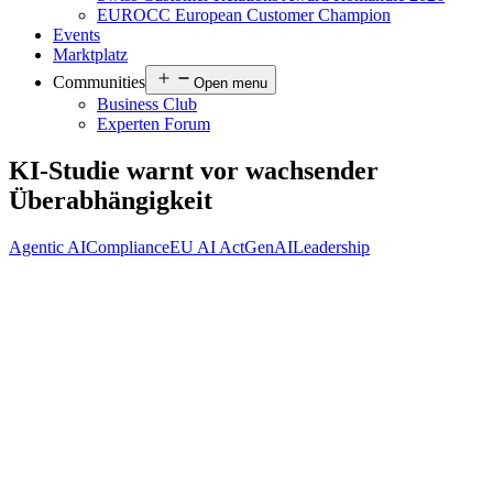
EUROCC European Customer Champion
Events
Marktplatz
Communities
Open menu
Business Club
Experten Forum
KI-Studie warnt vor wachsender
Überabhängigkeit
Agentic AI
Compliance
EU AI Act
GenAI
Leadership