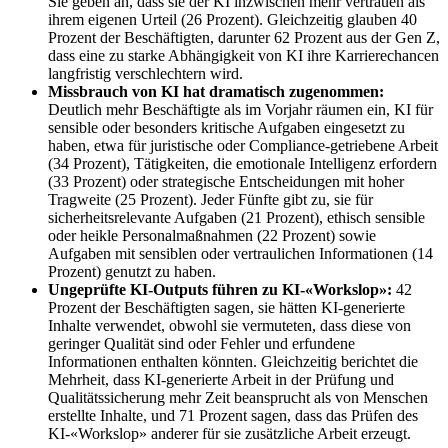
Sie geben an, dass sie der KI inzwischen mehr vertrauen als
ihrem eigenen Urteil (26 Prozent). Gleichzeitig glauben 40
Prozent der Beschäftigten, darunter 62 Prozent aus der Gen Z,
dass eine zu starke Abhängigkeit von KI ihre Karrierechancen
langfristig verschlechtern wird.
Missbrauch von KI hat dramatisch zugenommen:
Deutlich mehr Beschäftigte als im Vorjahr räumen ein, KI für
sensible oder besonders kritische Aufgaben eingesetzt zu
haben, etwa für juristische oder Compliance-getriebene Arbeit
(34 Prozent), Tätigkeiten, die emotionale Intelligenz erfordern
(33 Prozent) oder strategische Entscheidungen mit hoher
Tragweite (25 Prozent). Jeder Fünfte gibt zu, sie für
sicherheitsrelevante Aufgaben (21 Prozent), ethisch sensible
oder heikle Personalmaßnahmen (22 Prozent) sowie
Aufgaben mit sensiblen oder vertraulichen Informationen (14
Prozent) genutzt zu haben.
Ungeprüfte KI-Outputs führen zu KI-«Workslop»:
42
Prozent der Beschäftigten sagen, sie hätten KI-generierte
Inhalte verwendet, obwohl sie vermuteten, dass diese von
geringer Qualität sind oder Fehler und erfundene
Informationen enthalten könnten. Gleichzeitig berichtet die
Mehrheit, dass KI-generierte Arbeit in der Prüfung und
Qualitätssicherung mehr Zeit beansprucht als von Menschen
erstellte Inhalte, und 71 Prozent sagen, dass das Prüfen des
KI-«Workslop» anderer für sie zusätzliche Arbeit erzeugt.