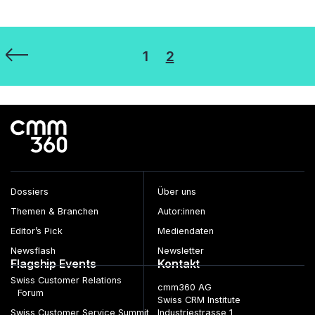
Seitennummerierung
1
2
der
Beiträge
Dossiers
Über uns
Themen & Branchen
Autor:innen
Editor’s Pick
Mediendaten
Newsflash
Newsletter
Flagship Events
Kontakt
Swiss Customer Relations
cmm360 AG
Forum
Swiss CRM Institute
Swiss Customer Service Summit
Industriestrasse 1