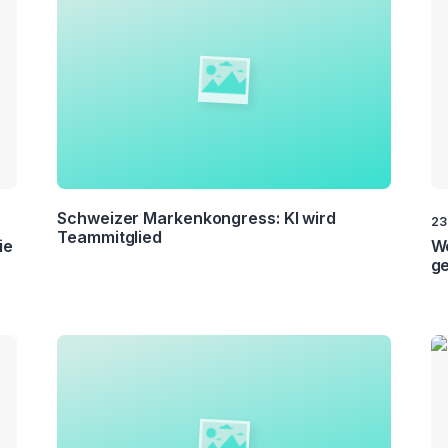
chung
er
Schweizer Markenkongress: KI wird
23
Teammitglied
ie
We
g