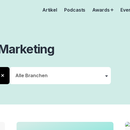
Artikel
Podcasts
Awards
Eve
Open
menu
Marketing
t
ng
nce
ent