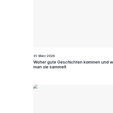
Inbound
Marketing
Marktfors
Marketing
Automation
Net
Multi &
MarTech
Promot
Omnichannel
Score
Surge
Werbung
31. März 2026
Pricing
Woher gute Geschichten kommen und w
man sie sammelt