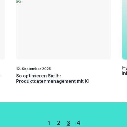
Hy
12. September 2025
In
I-
So optimieren Sie Ihr
Produktdatenmanagement mit KI
rung
1
2
3
4