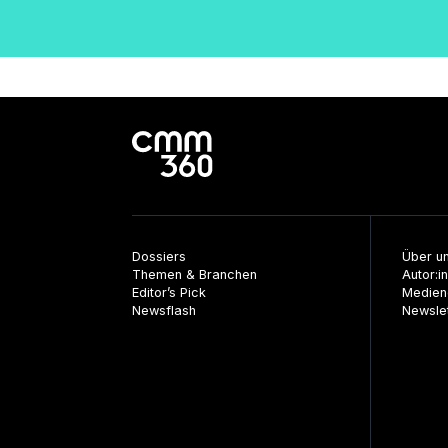
der
Beiträge
Dossiers
Über u
Themen & Branchen
Autor:i
Editor’s Pick
Medien
Newsflash
Newsle