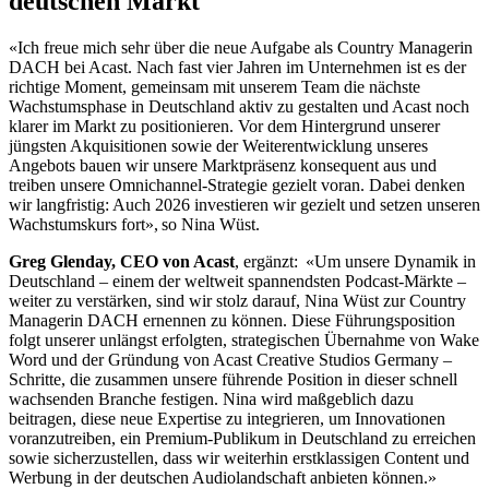
deutschen Markt
«Ich freue mich sehr über die neue Aufgabe als Country Managerin
DACH bei Acast. Nach fast vier Jahren im Unternehmen ist es der
richtige Moment, gemeinsam mit unserem Team die nächste
Wachstumsphase in Deutschland aktiv zu gestalten und Acast noch
klarer im Markt zu positionieren. Vor dem Hintergrund unserer
jüngsten Akquisitionen sowie der Weiterentwicklung unseres
Angebots bauen wir unsere Marktpräsenz konsequent aus und
treiben unsere Omnichannel-Strategie gezielt voran. Dabei denken
wir langfristig: Auch 2026 investieren wir gezielt und setzen unseren
Wachstumskurs fort», so Nina Wüst.
Greg Glenday, CEO von Acast
, ergänzt: «Um unsere Dynamik in
Deutschland – einem der weltweit spannendsten Podcast-Märkte –
weiter zu verstärken, sind wir stolz darauf, Nina Wüst zur Country
Managerin DACH ernennen zu können. Diese Führungsposition
folgt unserer unlängst erfolgten, strategischen Übernahme von Wake
Word und der Gründung von Acast Creative Studios Germany –
Schritte, die zusammen unsere führende Position in dieser schnell
wachsenden Branche festigen. Nina wird maßgeblich dazu
beitragen, diese neue Expertise zu integrieren, um Innovationen
voranzutreiben, ein Premium-Publikum in Deutschland zu erreichen
sowie sicherzustellen, dass wir weiterhin erstklassigen Content und
Werbung in der deutschen Audiolandschaft anbieten können.»