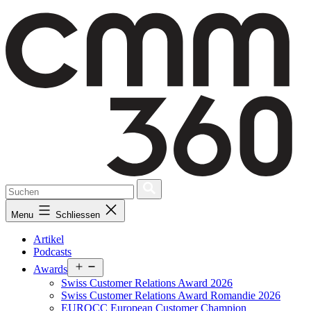
Skip
to
content
Menu
Schliessen
Artikel
Podcasts
Open
Awards
menu
Swiss Customer Relations Award 2026
Swiss Customer Relations Award Romandie 2026
EUROCC European Customer Champion