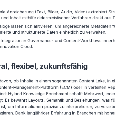
le Anreicherung (Text, Bilder, Audio, Video) extrahiert Str
und Inhalt mithilfe deterministischer Verfahren direkt aus D
loge lassen sich aktivieren, um angereicherte Metadaten f
rierte und strukturierte Daten einheitlich zu verwalten.
 Integration in Governance- und Content-Workflows innerh
Innovation Cloud.
al, flexibel, zukunftsfähig
avon, ob Inhalte in einem sogenannten Content Lake, in e
ontent-Management-Plattform (ECM) oder in verteilten Rep
sind: Hyland Knowledge Enrichment schafft Mehrwert, inde
t. Es bewahrt Layouts, Semantik und Beziehungen, was f
ist, um Informationen präzise zu interpretieren, zu verarb
agieren. Dank langjähriger Erfahrung in Branchen mit hoh