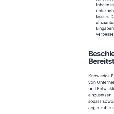
Inhalte i
unterneh
lassen. 
effizient
Eingaben
verbesser
Beschle
Bereits
Knowledge Enr
von Unternehm
und Entwickl
einzusetzen.
sodass sowoh
angereichert