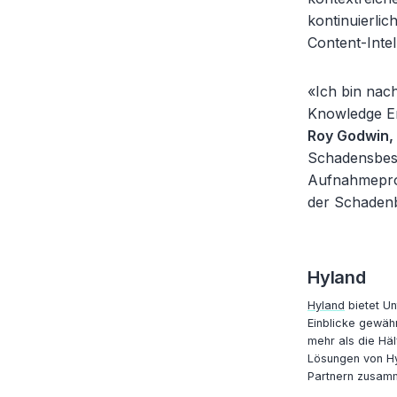
kontinuierlic
Content-Inte
«Ich bin nac
Knowledge En
Roy Godwin,
Schadensbesc
Aufnahmeproz
der Schadenb
Hyland
Hyland
bietet Un
Einblicke gewäh
mehr als die Häl
Lösungen von Hy
Partnern zusam