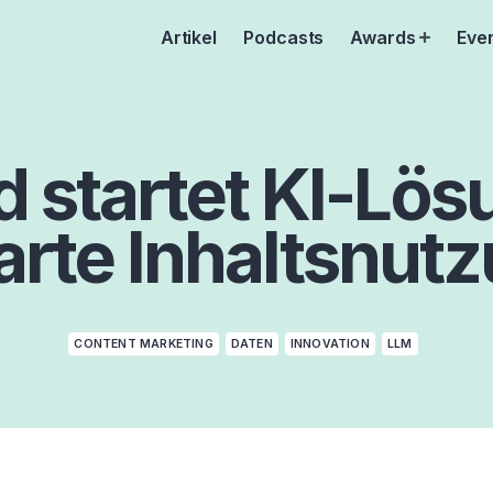
Artikel
Podcasts
Awards
Eve
Open
menu
 startet KI-Lös
rte Inhaltsnut
CONTENT MARKETING
DATEN
INNOVATION
LLM