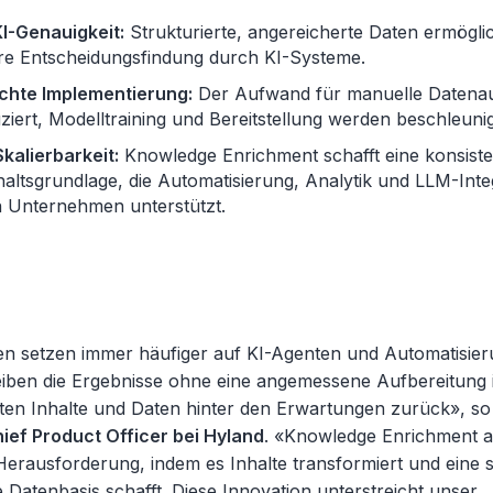
I-Genauigkeit:
Strukturierte, angereicherte Daten ermögli
ere Entscheidungsfindung durch KI-Systeme.
chte Implementierung:
Der Aufwand für manuelle Datenau
ziert, Modelltraining und Bereitstellung werden beschleunig
kalierbarkeit:
Knowledge Enrichment schafft eine konsiste
haltsgrundlage, die Automatisierung, Analytik und LLM-Inte
 Unternehmen unterstützt.
 setzen immer häufiger auf KI-Agenten und Automatisier
leiben die Ergebnisse ohne eine angemessene Aufbereitung 
rten Inhalte und Daten hinter den Erwartungen zurück», s
ief Product Officer bei Hyland
. «Knowledge Enrichment a
erausforderung, indem es Inhalte transformiert und eine st
 Datenbasis schafft. Diese Innovation unterstreicht unser