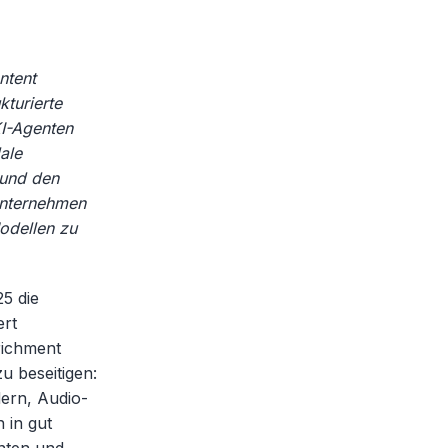
ntent
turierte
KI-Agenten
ale
 und den
Unternehmen
odellen zu
25 die
ert
richment
u beseitigen:
dern, Audio-
 in gut