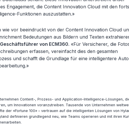
hes Engagement, die Content Innovation Cloud mit den fortsc
lligence-Funktionen auszustatten.»
h wie vor beeindruckt von der Content Innovation Cloud u
richment Bedeutungen aus Bildern und Texten extrahiere
 Geschäftsführer von ECM360
. «Für Versicherer, die Foto
hreibungen erfassen, vereinfacht dies den gesamten
ess und schafft die Grundlage für eine intelligentere Auto
earbeitung.»
ternehmen Content-, Prozess- und Application-Intelligence-Lösungen, di
ren, um Innovationen voranzutreiben. Tausende von Unternehmen weltwei
fte der «Fortune 100» – vertrauen auf die intelligenten Lösungen von Hyla
land definieren grundlegend neu, wie Teams operieren und mit ihren Ku
menarbeiten.