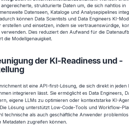
n angereicherte, strukturierte Daten um, die sich nahtlos in
mensweite Datenseen, Kataloge und Analysepipelines integ
Dadurch können Data Scientists und Data Engineers KI-Mod
er erstellen und einsetzen, indem sie vertrauenswürdige, ko
 verwenden. Dies reduziert den Aufwand für die Datenaufb
t die Modellgenauigkeit.
unigung der KI-Readiness und -
tellung
ichment ist eine API-first-Lösung, die sich direkt in jede
en integrieren lässt. Sie ermöglicht es Data Engineers, Da
ern, eigene LLMs zu optimieren oder kontextstarke KI-Age
 Die Lösung unterstützt Low-Code-Tools und Workflow-Pla
l technische als auch geschäftliche Anwender problemlos
e Metadaten zugreifen können.