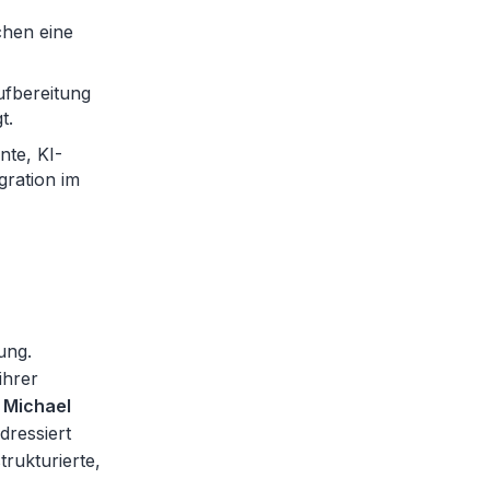
chen eine
fbereitung
t.
nte, KI-
gration im
ung.
ihrer
o
Michael
dressiert
rukturierte,