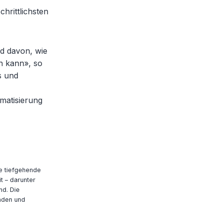
hrittlichsten
nd davon, wie
n kann», so
s und
matisierung
e tiefgehende
t – darunter
nd. Die
nden und