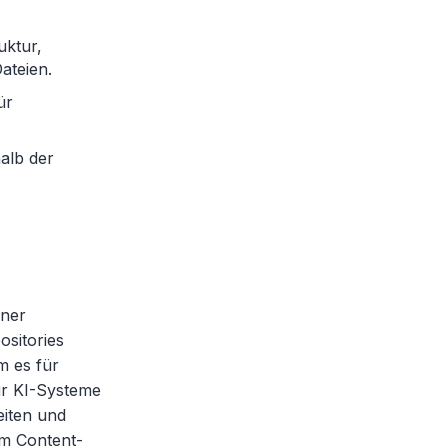
uktur,
ateien.
ür
alb der
iner
ositories
m es für
ür KI-Systeme
eiten und
em Content-