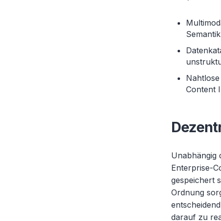
Multimoda
Semantik 
Datenkata
unstruktu
Nahtlose
Content 
Dezentr
Unabhängig d
Enterprise-C
gespeichert 
Ordnung sorg
entscheidend 
darauf zu re