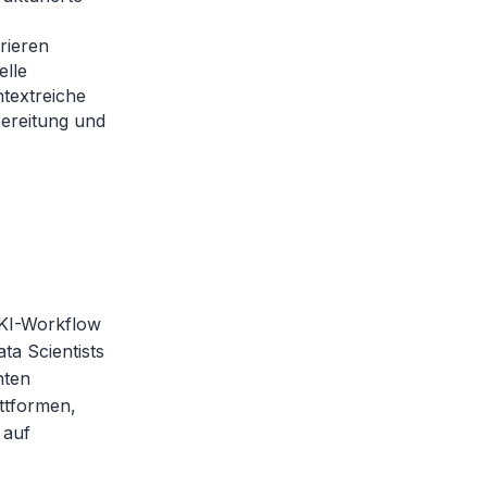
rieren
elle
ntextreiche
ereitung und
n KI-Workflow
ta Scientists
nten
ttformen,
 auf