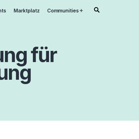
nts
Marktplatz
Communities
Open
menu
ung für
zung