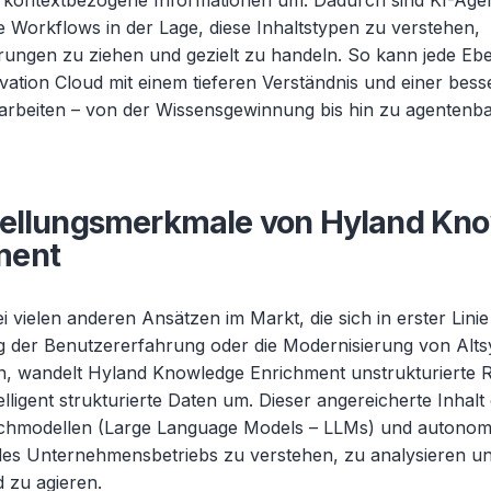
e, kontextbezogene Informationen um. Dadurch sind KI-Age
e Workflows in der Lage, diese Inhaltstypen zu verstehen,
rungen zu ziehen und gezielt zu handeln. So kann jede Eb
vation Cloud mit einem tieferen Verständnis und einer bess
rbeiten – von der Wissensgewinnung bis hin zu agentenba
stellungsmerkmale von Hyland Kn
ment
i vielen anderen Ansätzen im Markt, die sich in erster Linie
 der Benutzererfahrung oder die Modernisierung von Alt
n, wandelt Hyland Knowledge Enrichment unstrukturierte 
telligent strukturierte Daten um. Dieser angereicherte Inhalt
chmodellen (Large Language Models – LLMs) und autonom
des Unternehmensbetriebs zu verstehen, zu analysieren u
 zu agieren.