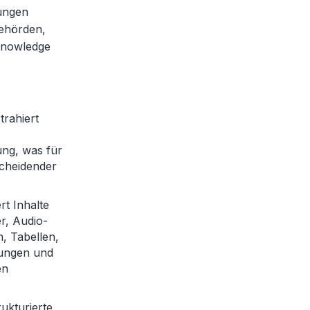
rungen
Behörden,
Knowledge
trahiert
ung, was für
scheidender
rt Inhalte
r, Audio-
n, Tabellen,
ungen und
en
ukturierte