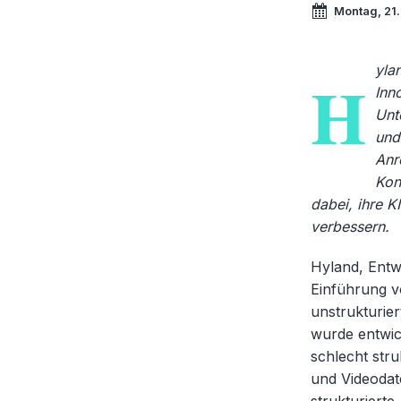
Montag, 21
yla
H
Inn
Unt
und
Anr
Kon
dabei, ihre 
verbessern.
Hyland, Entwi
Einführung v
unstrukturie
wurde entwick
schlecht stru
und Videodat