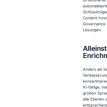
strukturiert
automatisiert
Schlussfolge
Content Inno
Governance a
Lösungen.
Allein
Enrich
Anders als be
Verbesserung
konzentriere
KI-fähige, in
großen Spra
alle Ebenen 
entsprechend