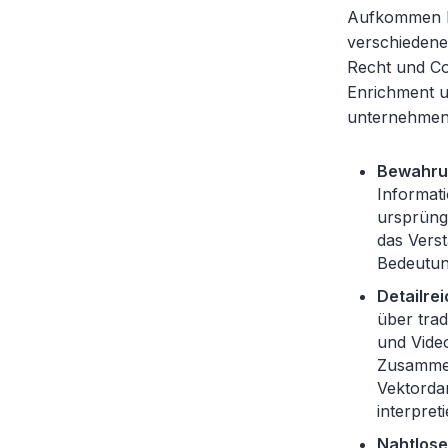
Aufkommen bi
verschiedene
Recht und C
Enrichment u
unternehmens
Bewahrun
Informat
ursprüng
das Vers
Bedeutung
Detailrei
über trad
und Video
Zusammen
Vektorda
interpret
Nahtlose