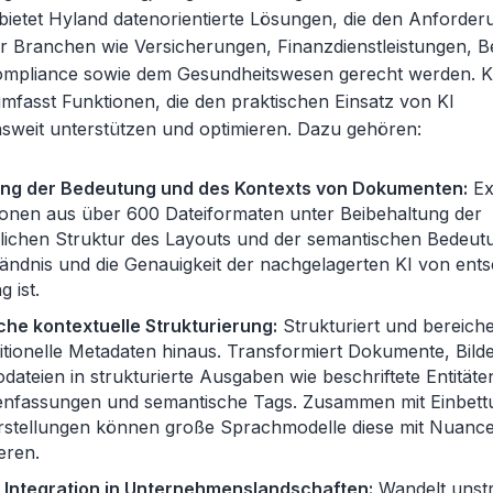
etet Hyland datenorientierte Lösungen, die den Anforde
r Branchen wie Versicherungen, Finanzdienstleistungen, 
ompliance sowie dem Gesundheitswesen gerecht werden. 
mfasst Funktionen, die den praktischen Einsatz von KI
weit unterstützen und optimieren. Dazu gehören:
g der Bedeutung und des Kontexts von Dokumenten:
Ex
ionen aus über 600 Dateiformaten unter Beibehaltung der
lichen Struktur des Layouts und der semantischen Bedeut
tändnis und die Genauigkeit der nachgelagerten KI von ent
 ist.
che kontextuelle Strukturierung:
Strukturiert und bereiche
itionelle Metadaten hinaus. Transformiert Dokumente, Bilde
dateien in strukturierte Ausgaben wie beschriftete Entitäte
fassungen und semantische Tags. Zusammen mit Einbett
rstellungen können große Sprachmodelle diese mit Nuanc
ieren.
 Integration in Unternehmenslandschaften:
Wandelt unstr