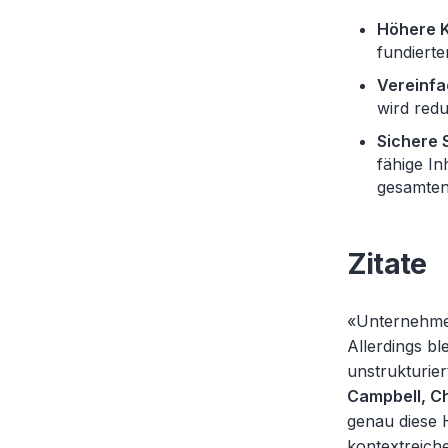
Höhere K
fundiert
Vereinfa
wird redu
Sichere S
fähige In
gesamten
Zitate
«Unternehmen
Allerdings b
unstrukturie
Campbell, Ch
genau diese H
kontextreiche