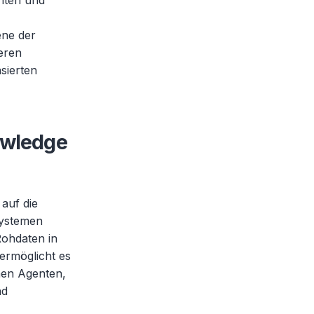
nten und
ene der
eren
sierten
owledge
 auf die
systemen
Rohdaten in
 ermöglicht es
en Agenten,
nd