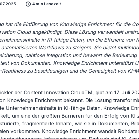
.07.2025
4 min Lesezeit
nd hat die Einführung von Knowledge Enrichment für die Co
ovation Cloud angekündigt. Diese Lösung verwandelt unstruk
ernehmensinhalte in KI-fähige Daten, um die Effizienz von 
 automatisierten Workflows zu steigern. Sie bietet multimod
eicherung, nahtlose Integration und bewahrt die Bedeutung
text von Dokumenten. Knowledge Enrichment unterstützt 
KI-Readiness zu beschleunigen und die Genauigkeit von KI-M
ckler der Content Innovation CloudTM, gibt am 17. Juli 20
on Knowledge Enrichment bekannt. Die Lösung transformi
rte Unternehmensinhalte in KI-fähige Daten. Knowledge En
elt, um eine der größten Barrieren für den Erfolg von KI z
kturierte, fragmentierte Inhalte, wie sie in Dokumenten, Bil
eien vorkommen. Knowledge Enrichment wandelt Rohdaten