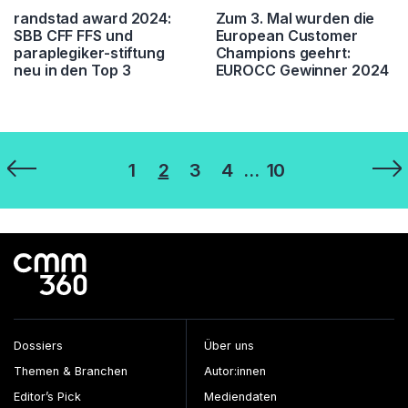
randstad award 2024:
Zum 3. Mal wurden die
SBB CFF FFS und
European Customer
paraplegiker-stiftung
Champions geehrt:
neu in den Top 3
EUROCC Gewinner 2024
Seitennummerierung
1
2
3
4
…
10
der
Beiträge
Dossiers
Über uns
Themen & Branchen
Autor:innen
Editor’s Pick
Mediendaten