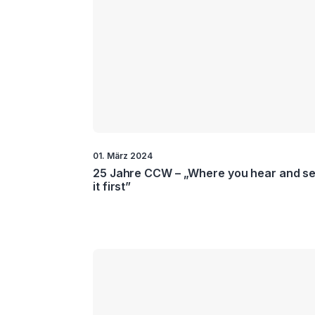
01. März 2024
25 Jahre CCW – „Where you hear and s
it first”