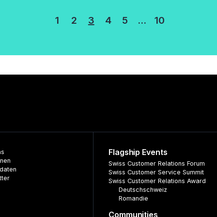
rung
1
2
3
4
5
…
10
Flagship Events
ns
nnen
Swiss Customer Relations Forum
daten
Swiss Customer Service Summit
tter
Swiss Customer Relations Award
Deutschschweiz
Romandie
Communities