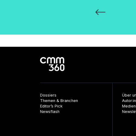
Seitennummerie
der
Beiträge
Dossiers
Über u
Themen & Branchen
Autor:i
Editor’s Pick
Medien
Newsflash
Newsle