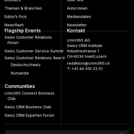
Themen & Branchen
Autor:innen
Editor’s Pick
Mediendaten
Newsflash
Newsletter
Flagship Events
Kontakt
Swiss Customer Relations
cmm360 AG
Forum
Swiss CRM Institute
Swiss Customer Service Summit
Industriestrasse 1
CH–6034 Inwil/Luzern
Swiss Customer Relations Award
redaktion@cmm360.ch
Deutschschweiz
T: +41 44 419 22 01
Romandie
Communities
cmm360 Connect Business
Club
Swiss CRM Business Club
Swiss CRM Experten Forum