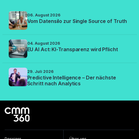
06. August 2026
Vom Datensilo zur Single Source of Truth
04. August 2026
EU AI Act: KI-Transparenz wird Pflicht
29. Juli 2026
Predictive Intelligence – Der nächste
Schritt nach Analytics
Dossiers
Über uns