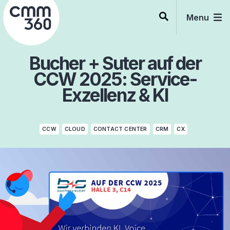
Skip
to
Menu
content
Bucher + Suter auf der
CCW 2025: Service-
Exzellenz & KI
CCW
CLOUD
CONTACT CENTER
CRM
CX