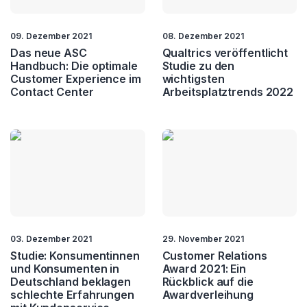
Customer Relatons
Customer Retention
09. Dezember 2021
08. Dezember 2021
Das neue ASC
Qualtrics veröffentlicht
Customer Service
Customer Value
Handbuch: Die optimale
Studie zu den
Customer Experience im
wichtigsten
Contact Center
Arbeitsplatztrends 2022
CX
Fernwartung
Field Service
Kundenbindung
Kundendialog
Loyality
NPS
Self Service
Service Automation
Service Excellence
03. Dezember 2021
29. November 2021
Studie: Konsumentinnen
Customer Relations
Touchpoint
und Konsumenten in
Award 2021: Ein
Management
Deutschland beklagen
Rückblick auf die
schlechte Erfahrungen
Awardverleihung