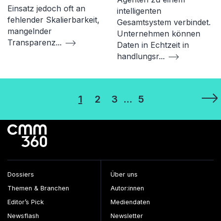
Einsatz jedoch oft an
intelligenten
fehlender Skalierbarkeit,
Gesamtsystem verbindet.
mangelnder
Unternehmen können
Transparenz
...
Daten in Echtzeit in
handlungsr
...
Seitennummerierung
1
2
3
…
5
der
Beiträge
Dossiers
Über uns
Themen & Branchen
Autor:innen
Editor’s Pick
Mediendaten
Newsflash
Newsletter