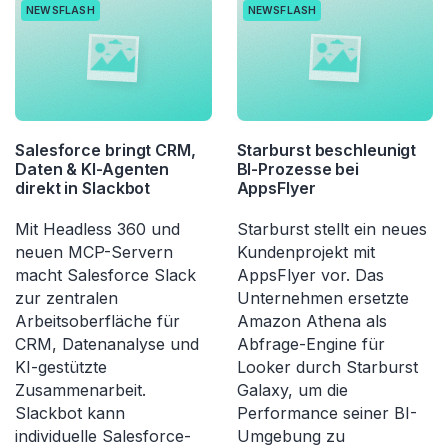
NEWSFLASH
NEWSFLASH
Salesforce bringt CRM,
Starburst beschleunigt
Daten & KI-Agenten
BI-Prozesse bei
direkt in Slackbot
AppsFlyer
Mit Headless 360 und
Starburst stellt ein neues
neuen MCP-Servern
Kundenprojekt mit
macht Salesforce Slack
AppsFlyer vor. Das
zur zentralen
Unternehmen ersetzte
Arbeitsoberfläche für
Amazon Athena als
CRM, Datenanalyse und
Abfrage-Engine für
KI-gestützte
Looker durch Starburst
Zusammenarbeit.
Galaxy, um die
Slackbot kann
Performance seiner BI-
individuelle Salesforce-
Umgebung zu