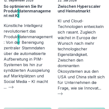
12. September 2025
22. Juli 2026
So optimieren Sie Ihr
Zwischen Hyperscaler
Produkt
datenmanageme
und Heimatmarkt
nt
mit KI
KI und Cloud-
Künstliche Intelligenz
Technologien entwickeln
revolutioniert das
sich rasant. Zugleich
Produkt
datenmanagement
wächst in Europa der
: Von der Bereinigung
Wunsch nach mehr
zentraler Stammdaten
technologischer
über die automatisierte
Eigenständigkeit.
Aufbereitung in PIM-
Zwischen den
Systemen bis hin zur
dominanten
syndizierten Ausspielung
Ökosystemen aus den
auf Marktplätzen und
USA und China stellt sich
Social Media – KI macht
für Unternehmen die
...
Frage, wie sie Innovat
...