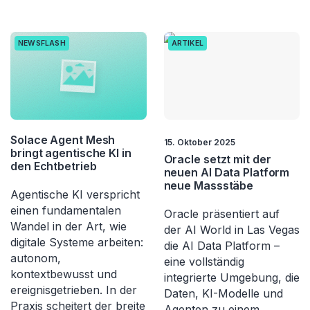
NEWSFLASH
ARTIKEL
Solace Agent Mesh
15. Oktober 2025
bringt agentische KI in
Oracle setzt mit der
den Echtbetrieb
neuen AI Data Platform
neue Massstäbe
Agentische KI verspricht
einen fundamentalen
Oracle präsentiert auf
Wandel in der Art, wie
der AI World in Las Vegas
digitale Systeme arbeiten:
die AI Data Platform –
autonom,
eine vollständig
kontextbewusst und
integrierte Umgebung, die
ereignisgetrieben. In der
Daten, KI-Modelle und
Praxis scheitert der breite
Agenten zu einem