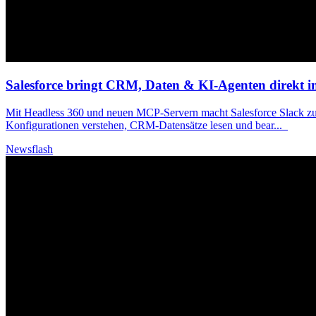
Salesforce bringt CRM, Daten & KI-Agenten direkt i
Mit Headless 360 und neuen MCP-Servern macht Salesforce Slack zur 
Konfigurationen verstehen, CRM-Datensätze lesen und bear
...
Newsflash