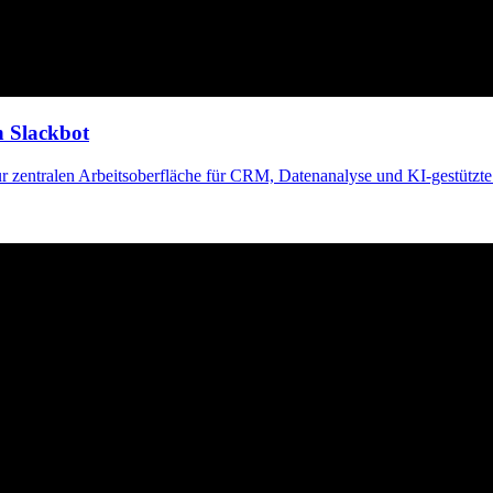
n Slackbot
zentralen Arbeitsoberfläche für CRM, Datenanalyse und KI-gestützte 