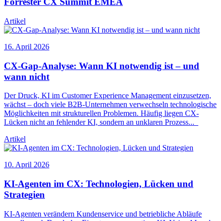
Forrester
CX
Summit EMEA
Artikel
16. April 2026
CX
-Gap-Analyse: Wann KI notwendig ist – und
wann nicht
Der Druck, KI im Customer Experience Management einzusetzen,
wächst – doch viele B2B-Unternehmen verwechseln technologische
Möglichkeiten mit strukturellen Problemen. Häufig liegen
CX
-
Lücken nicht an fehlender KI, sondern an unklaren Prozess
...
Artikel
10. April 2026
KI-Agenten im
CX
: Technologien, Lücken und
Strategien
KI-Agenten verändern Kundenservice und betriebliche Abläufe