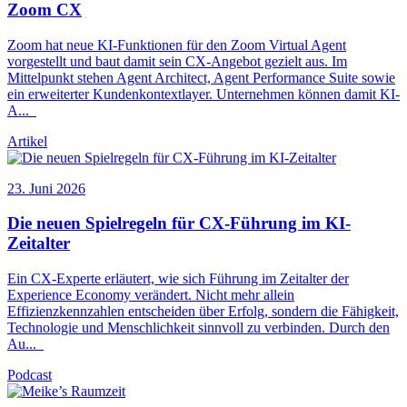
Zoom
CX
Zoom hat neue KI-Funktionen für den Zoom Virtual Agent
vorgestellt und baut damit sein
CX
-Angebot gezielt aus. Im
Mittelpunkt stehen Agent Architect, Agent Performance Suite sowie
ein erweiterter Kundenkontextlayer. Unternehmen können damit KI-
A
...
Artikel
23. Juni 2026
Die neuen Spielregeln für
CX
-Führung im KI-
Zeitalter
Ein
CX
-Experte erläutert, wie sich Führung im Zeitalter der
Experience Economy verändert. Nicht mehr allein
Effizienzkennzahlen entscheiden über Erfolg, sondern die Fähigkeit,
Technologie und Menschlichkeit sinnvoll zu verbinden. Durch den
Au
...
Podcast