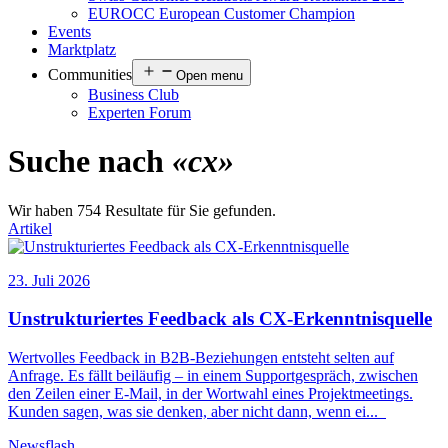
EUROCC European Customer Champion
Events
Marktplatz
Communities
Open menu
Business Club
Experten Forum
Suche nach
«cx»
Wir haben 754 Resultate für Sie gefunden.
Artikel
23. Juli 2026
Unstrukturiertes Feedback als
CX
-Erkenntnisquelle
Wertvolles Feedback in B2B-Beziehungen entsteht selten auf
Anfrage. Es fällt beiläufig – in einem Supportgespräch, zwischen
den Zeilen einer E-Mail, in der Wortwahl eines Projektmeetings.
Kunden sagen, was sie denken, aber nicht dann, wenn ei
...
Newsflash