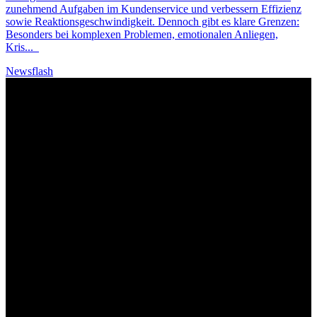
zunehmend Aufgaben im Kundenservice und verbessern Effizienz
sowie Reaktionsgeschwindigkeit. Dennoch gibt es klare Grenzen:
Besonders bei komplexen Problemen, emotionalen Anliegen,
Kris
...
Newsflash