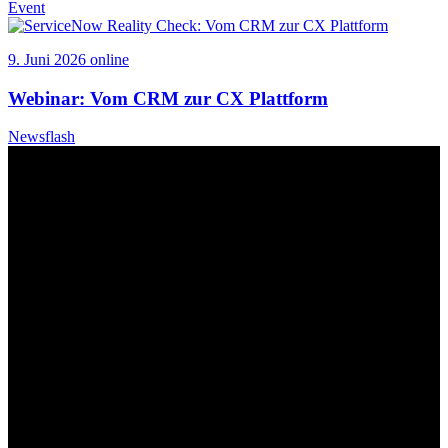
Event
9. Juni 2026
online
Webinar: Vom CRM zur
CX
Plattform
Newsflash