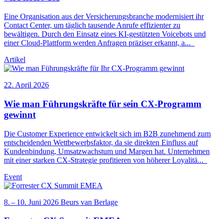
Eine Organisation aus der Versicherungsbranche modernisiert ihr
Contact Center, um täglich tausende Anrufe effizienter zu
bewältigen. Durch den Einsatz eines KI-gestützten Voicebots und
einer Cloud-Plattform werden Anfragen präziser erkannt, a
...
Artikel
22. April 2026
Wie man Führungskräfte für sein
CX
-Programm
gewinnt
Die Customer Experience entwickelt sich im B2B zunehmend zum
entscheidenden Wettbewerbsfaktor, da sie direkten Einfluss auf
Kundenbindung, Umsatzwachstum und Margen hat. Unternehmen
mit einer starken
CX
-Strategie profitieren von höherer Loyalitä
...
Event
8.
–
10. Juni 2026
Beurs van Berlage