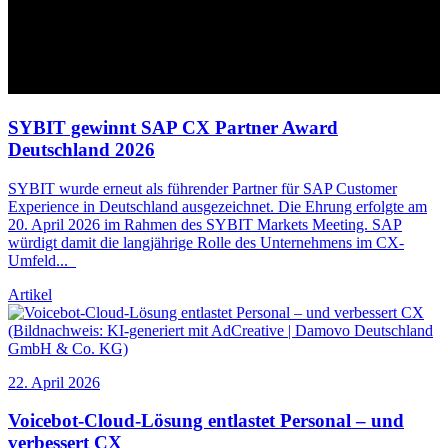
SYBIT gewinnt SAP
CX
Partner Award
Deutschland 2026
SYBIT wurde erneut als führender Partner für SAP Customer
Experience in Deutschland ausgezeichnet. Die Ehrung erfolgte am
20. April 2026 im Rahmen des SYBIT Markets Meeting. SAP
würdigt damit die langjährige Rolle des Unternehmens im
CX
-
Umfeld
...
Artikel
22. April 2026
Voicebot-Cloud-Lösung entlastet Personal – und
verbessert
CX