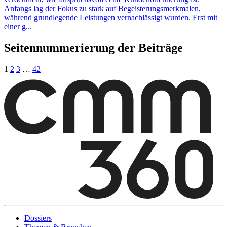
Anfangs lag der Fokus zu stark auf Begeisterungsmerkmalen,
während grundlegende Leistungen vernachlässigt wurden. Erst mit
einer g
...
Seitennummerierung der Beiträge
1
2
3
…
42
Dossiers