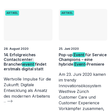
ARTIKEL
ARTIKEL
28. August 2020
25. Juni 2020
14. Erfolgreiches
Pop-up
Event
für Service
Contactcenter:
Champions – eine
Branchen
event
findet
hybride
Event
-Premiere
erstmals digital statt
Am 23. Juni 2020 kamen
Wertvolle Impulse für die
im trendy
Zukunft: Digitale
Innovationsökosystem
Entwicklung als Ansatz
Westhive Zürich
des modernen Arbeitens
Customer Care und
...
Customer Experience
Vorkämpfer zusammen,