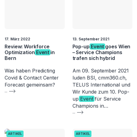
17. März 2022
13. September 2021
Review: Workforce
Pop-up
Event
goes Wien
Optimization
Event
in
– Service Champions
Bern
trafen sich hybrid
Was haben Predicting
Am 09. September 2021
Covid & Contact Center
luden BSI, cmm360.ch,
Forecast gemeinsam?
TELUS International und
...
Wir Kunde zum 10. Pop-
up
Event
für Service
Champions in…
...
ARTIKEL
ARTIKEL