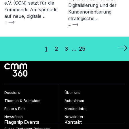
e.V. (CCN) setzt für die
Digitalisierung und der
kommende Amtsperiode
Kundenorientierung
auf neue, digitale…
strategische…
...
...
Seitennummerierung
1
2
3
…
25
der
Beiträge
Dossiers
Über uns
Themen & Branchen
Autor:innen
Editor’s Pick
Mediendaten
Newsflash
Newsletter
Flagship Events
Kontakt
Swiss Customer Relations