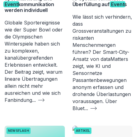
Event
kommunikation
Überfüllung auf
Event
s
werden individuell
Wie lässt sich verhindern,
Globale Sportereignisse
dass
wie der Super Bowl oder
Grossveranstaltungen zu
die Olympischen
riskanten
Winterspiele haben sich
Menschenmengen
zu komplexen,
führen? Der Smart-City-
kanalübergreifenden
Ansatz von dataMatters
Erlebnissen entwickelt.
zeigt, wie KI und
Der Beitrag zeigt, warum
Sensornetze
lineare Übertragungen
Passantenbewegungen
allein nicht mehr
anonym erfassen und
ausreichen und wie sich
drohende Überlastungen
Fanbindung
...
voraussagen. Über
Bluet
...
NEWSFLASH
ARTIKEL