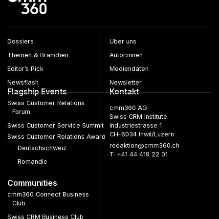
Dossiers
Über uns
Themen & Branchen
Autor:innen
Editor’s Pick
Mediendaten
Newsflash
Newsletter
Flagship Events
Kontakt
Swiss Customer Relations
cmm360 AG
Forum
Swiss CRM Institute
Swiss Customer Service Summit
Industriestrasse 1
CH–6034 Inwil/Luzern
Swiss Customer Relations Award
redaktion@cmm360.ch
Deutschschweiz
T: +41 44 419 22 01
Romandie
Communities
cmm360 Connect Business
Club
Swiss CRM Business Club