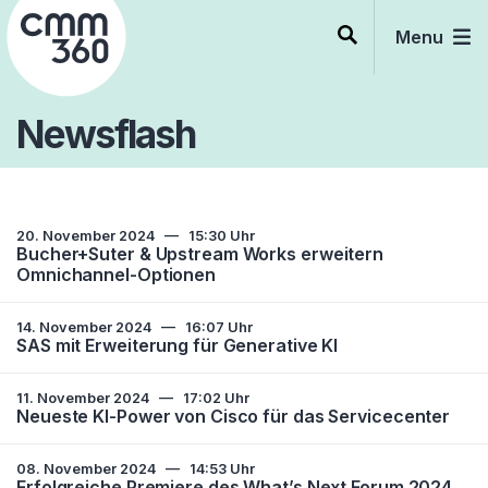
Skip
to
Menu
content
Newsflash
20. November 2024
—
15:30 Uhr
Bucher+Suter & Upstream Works erweitern
Omnichannel-Optionen
14. November 2024
—
16:07 Uhr
SAS mit Erweiterung für Generative KI
11. November 2024
—
17:02 Uhr
Neueste KI-Power von Cisco für das Servicecenter
08. November 2024
—
14:53 Uhr
Erfolgreiche Premiere des What’s Next Forum 2024