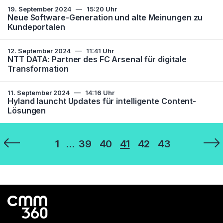
19. September 2024
—
15:20 Uhr
Neue Software-Generation und alte Meinungen zu
Kundeportalen
12. September 2024
—
11:41 Uhr
NTT DATA: Partner des FC Arsenal für digitale
Transformation
11. September 2024
—
14:16 Uhr
Hyland launcht Updates für intelligente Content-
Lösungen
Seitennummerierung
1
…
39
40
41
42
43
der
Beiträge