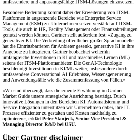
umfassendere und anpassungsfähige ITSM-Lösungen einzusetzen.
Besondere Bedeutung kommt dabei der Erweiterung von ITSM-
Plattformen in angrenzende Bereiche wie Enterprise Service
Management (ESM) zu. Unternehmen setzen verstärkt auf ITSM-
Tools, die auch in HR, Facility Management oder Finanzabteilungen
genutzt werden können. Gartner stellt außerdem fest: «Zugang zu
generativer KI: Die Verbreitung öffentlicher großer Sprachmodelle
hat die Eintrittsbarrieren für Anbieter gesenkt, generative KI in ihre
Angebote zu integrieren. Gartner beobachtet weiterhin
umfangreiche Investitionen in KI und maschinelles Lernen (ML)
seitens der ITSM-Plattformanbieter. Die GenAI-Technologie
beschleunigt Investitionen in KI/ML weiter, insbesondere durch
umfassendere Conversational-AI-Erlebnisse, Wissensgenerierung
und Anwendungsfälle wie die Zusammenfassung von Fällen.»
«Wir sind überzeugt, dass die erneute Erwähnung im Gartner
Market Guide unsere strategische Ausrichtung bestätigt. Durch
innovative Lösungen in den Bereichen KI, Automatisierung und
Service-Integration unterstützen wir Unternehmen dabei, ihre IT-
Prozesse effizienter zu gestalten und Kosten nachhaltig zu
optimieren», erklärt
Peter Stanjeck, Senior Vice President &
Managing Director R&D bei USU
.
Über Gartner disclaimer