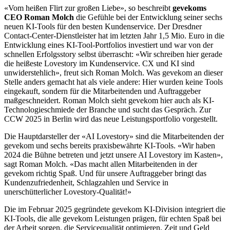
«Vom heißen Flirt zur großen Liebe», so beschreibt
gevekoms
CEO Roman Molch
die Gefühle bei der Entwicklung seiner sechs
neuen KI-Tools für den besten Kundenservice. Der Dresdner
Contact-Center-Dienstleister hat im letzten Jahr 1,5 Mio. Euro in die
Entwicklung eines KI-Tool-Portfolios investiert und war von der
schnellen Erfolgsstory selbst überrascht: «Wir schreiben hier gerade
die heißeste Lovestory im Kundenservice. CX und KI sind
unwiderstehlich», freut sich Roman Molch. Was gevekom an dieser
Stelle anders gemacht hat als viele andere: Hier wurden keine Tools
eingekauft, sondern für die Mitarbeitenden und Auftraggeber
maßgeschneidert. Roman Molch sieht gevekom hier auch als KI-
Technologieschmiede der Branche und sucht das Gespräch. Zur
CCW 2025 in Berlin wird das neue Leistungsportfolio vorgestellt.
Die Hauptdarsteller der «AI Lovestory» sind die Mitarbeitenden der
gevekom und sechs bereits praxisbewährte KI-Tools. «Wir haben
2024 die Bühne betreten und jetzt unsere AI Lovestory im Kasten»,
sagt Roman Molch. «Das macht allen Mitarbeitenden in der
gevekom richtig Spaß. Und für unsere Auftraggeber bringt das
Kundenzufriedenheit, Schlagzahlen und Service in
unerschütterlicher Lovestory-Qualität!»
Die im Februar 2025 gegründete gevekom KI-Division integriert die
KI-Tools, die alle gevekom Leistungen prägen, für echten Spaß bei
der Arbeit sorgen, die Servicequalität optimieren, Zeit und Geld