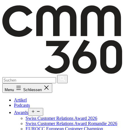
Skip
to
content
Menu
Schliessen
Artikel
Podcasts
Open
Awards
menu
Swiss Customer Relations Award 2026
Swiss Customer Relations Award Romandie 2026
EUROCC European Customer Champion