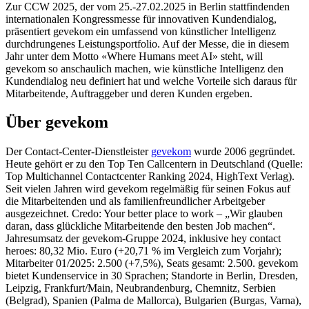
Zur CCW 2025, der vom 25.-27.02.2025 in Berlin stattfindenden
internationalen Kongressmesse für innovativen Kundendialog,
präsentiert gevekom ein umfassend von künstlicher Intelligenz
durchdrungenes Leistungsportfolio. Auf der Messe, die in diesem
Jahr unter dem Motto «Where Humans meet AI» steht, will
gevekom so anschaulich machen, wie künstliche Intelligenz den
Kundendialog neu definiert hat und welche Vorteile sich daraus für
Mitarbeitende, Auftraggeber und deren Kunden ergeben.
Über gevekom
Der Contact-Center-Dienstleister
gevekom
wurde 2006 gegründet.
Heute gehört er zu den Top Ten Callcentern in Deutschland (Quelle:
Top Multichannel Contactcenter Ranking 2024, HighText Verlag).
Seit vielen Jahren wird gevekom regelmäßig für seinen Fokus auf
die Mitarbeitenden und als familienfreundlicher Arbeitgeber
ausgezeichnet. Credo: Your better place to work – „Wir glauben
daran, dass glückliche Mitarbeitende den besten Job machen“.
Jahresumsatz der gevekom-Gruppe 2024, inklusive hey contact
heroes: 80,32 Mio. Euro (+20,71 % im Vergleich zum Vorjahr);
Mitarbeiter 01/2025: 2.500 (+7,5%), Seats gesamt: 2.500. gevekom
bietet Kundenservice in 30 Sprachen; Standorte in Berlin, Dresden,
Leipzig, Frankfurt/Main, Neubrandenburg, Chemnitz, Serbien
(Belgrad), Spanien (Palma de Mallorca), Bulgarien (Burgas, Varna),