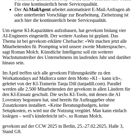
Für eine kontinuierlich beste Servicequalität.
Der
Ai-MailAgent
arbeitet automatisiert E-Mail-Anfragen ab
oder unterbreitet Vorschläge zur Bearbeitung. Zielsetzung ist
auch hier die kontinuierlich beste Servicequalität.
Um eigene KI-Kapazitäten aufzubauen, hat gevekom bislang vier
AI-Engineers eingestellt. Der weitere Ausbau ist geplant. Das
Thema ist bei gevekom erklärte Chefsache: «Wir machen jetzt alle
Mitarbeitenden fit. Prompting wird unsere zweite Muttersprache»,
sagt Roman Molch. Künstliche Intelligenz soll ein weiterer
Wachstumstreiber des Unternehmens im laufenden Jahr und darüber
hinaus sein.
Im April treffen sich alle gevekom Führungskräfte zu den
Workationdays auf Mallorca unter dem Motto «KI – kann ich»,
geleitet von der KI-Trainerin Tanja Dill (tanjadill.com). Parallel
werden alle 2.500 Mitarbeitenden der gevekom in allen Ländern für
den KI-Einsatz geschult. Die sechs KI-Tools, mit denen die AI
Lovestory begonnen hat, sind bereits für Auftraggeber ohne
Zusatzkosten installiert. «Keine Beratungsbudgets, keine
Setupkosten, es wird nur die Nutzung vergütet. Man kann einfach
loslegen – weil’s kinderleicht ist!», so Roman Molch.
gevekom auf der CCW 2025 in Berlin, 25.-27.02.2025, Halle 3,
Stand G8.