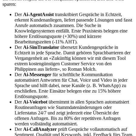
sparen:
Der
Ai-AgentAssist
transkribiert Gespräche in Echtzeit,
erkennt Kundenanliegen, liefert passende Lösungen und fasst
Anrufe automatisch zusammen. Die Suche in
Knowledgesystemen entfällt. Erste Praxistests belegen eine
höhere Erstlösungsquote (+30%) und kürzere
Bearbeitungszeiten (-11% AHT).
Der
Ai-SimTranslator
übersetzt Kundengespräche in
Echtzeit in jede Sprache. Damit gehören Sprachbarrieren der
Vergangenheit an «Zukünftig können wir mit diesem Tool
extrem kostengünstigen Customer Service von den
Philippinen aus liefern», so Roman Molch.
Der
Ai-Messenger
für schriftliche Kommunikation
automatisiert Antworten für Chat, Voice und Video in jeder
Sprache und hilft dabei, neue Kanäle (z. B. WhatsApp) zu
erschließen. Erste Einsätze belegen eine zu 15% höhere
Erstlösungsquote.
Der
Ai-Voicebot
übernimmt in allen Sprachen automatisiert
Routineanfragen wie Stammdatenänderungen oder
Lieferstatus 24/7 und zeigt jederzeit eine Übersicht der
offenen Anfragen. Bis zu 80% der repetitiven Anfragen
werden vollständig automatisiert.
Der
Ai-CallAnalyzer
prüft Gespräche vollautomatisch auf
Sentiment, Qualität und Keywords, inkl. Feedback fürs Team.