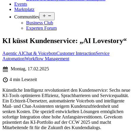
Events
Marktplatz
Open
Communities
menu
Business Club
Experten Forum
KI küsst Kundenservice: „AI Lovestory“
Agentic AI
Chat & Voicebots
Customer Interaction
Service
Automation
Workflow Management
Montag, 17.02.2025
4 min Lesezeit
Künstliche Intelligenz revolutioniert den Kundenservice: Sechs neue
KI-Tools optimieren Effizienz, Sprachbarrieren und Servicequalität.
Ein Echtzeit-Übersetzer, automatisierte Voicebots und intelligente
Mail- und Chat-Assistenten steigern Kundenzufriedenheit und
senken Kosten. Die speziell entwickelten Lösungen ermöglichen
sofortige Integration ohne hohe Anfangsinvestitionen. Gevekom
präsentiert das KI-Portfolio auf der CCW 2025 und macht
Mitarbeitende fit für die Zukunft des Kundendialogs.