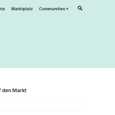
nts
Marktplatz
Communities
Open
menu
f den Markt