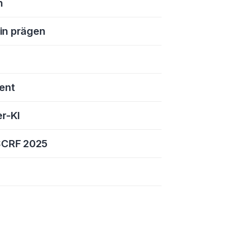
n
in prägen
ent
r-KI
 SCRF 2025