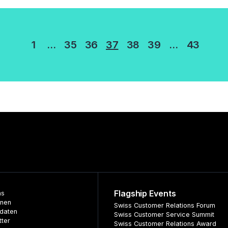
erung
1
…
35
36
37
38
39
…
43
Flagship Events
ns
nnen
Swiss Customer Relations Forum
daten
Swiss Customer Service Summit
tter
Swiss Customer Relations Award