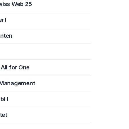
Swiss Web 25
er!
enten
All for One
ce Management
mbH
tet