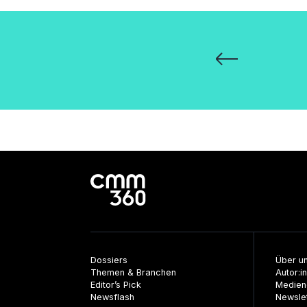
Seitennummeri
der
Beiträge
Dossiers
Über u
Themen & Branchen
Autor:i
Editor’s Pick
Medien
Newsflash
Newsle