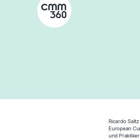
Skip
to
content
Ricardo Saltz
European Cust
und Praktike