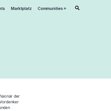
nts
Marktplatz
Communities
Open
menu
isionär der
 Vordenker
Kunden