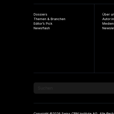
Dossiers
Über u
Themen & Branchen
Autor:i
Editor’s Pick
Medien
Newsflash
Newsle
Copyright ©2026 Swiss CRM Institute AG.
Alle Rech