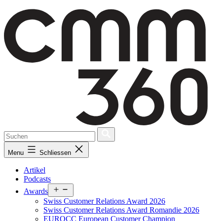
Skip
to
content
Menu
Schliessen
Artikel
Podcasts
Open
Awards
menu
Swiss Customer Relations Award 2026
Swiss Customer Relations Award Romandie 2026
EUROCC European Customer Champion