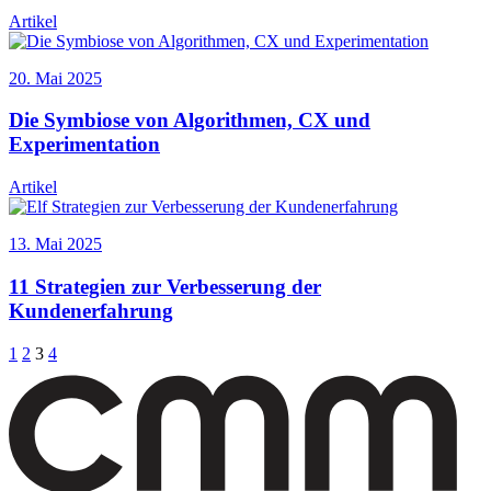
Artikel
20. Mai 2025
Die Symbiose von Algorithmen, CX und
Experimentation
Artikel
13. Mai 2025
11 Strategien zur Verbesserung der
Kundenerfahrung
Seitennummerierung
1
2
3
4
der
Beiträge