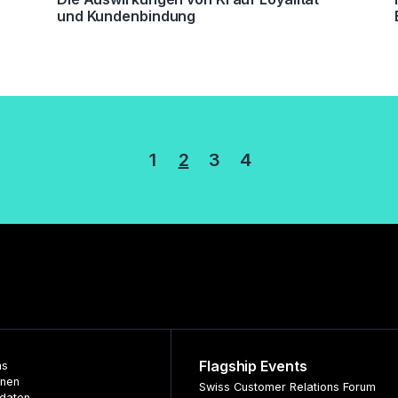
und Kundenbindung
erung
1
2
3
4
Flagship Events
ns
nnen
Swiss Customer Relations Forum
daten