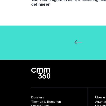
definieren
Seitennummeri
der
Beiträge
Dossiers
Über u
Themen & Branchen
Autor:i
Editor’s Pick
Medien