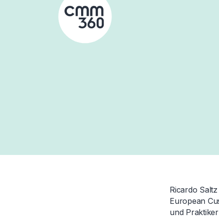
Skip
to
content
Ricardo Saltz
European Cust
und Praktike