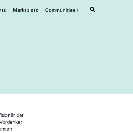
nts
Marktplatz
Communities
Open
menu
isionär der
 Vordenker
Kunden